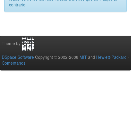
contrario.
Theme by
DSpace Software
Copyright © 2002-2008
MIT
and
Hewlett-Packard
-
Comentarios