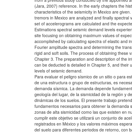
from a previous study conducted by the appointed at
(Jara, 2007) reference. In the early chapters the his
characteristics of the seismicity in Mexico are given.
tremors in Mexico are analyzed and finally spectral 
set of accelerograms are calculated and the expect
Estimations spectral seismic demand levels experien
site focusing on obtaining maximum values of expec
accomplished by calculating spectra of elastic and i
Fourier amplitude spectra and determining the trans
rigid and soft soils. The process of obtaining these v
Chapter 3. The preparation and description of the int
can be deducted is detailed in Chapter 5, and their 
levels of seismic demand.
Para evaluar el peligro sísmico de un sitio o para es
de una estructura o grupo de estructuras, es necesa
demanda sísmica. La demanda depende fundament
geología del lugar, de la sismicidad de la región y de
dinámicas de los suelos. El presente trabajo pretend
fundamentos necesarios para obtener la demanda s
zonas de alta sismicidad como las que existen en nu
cumplir este objetivo se utilizará un conjunto de ac
registrados en México y los valores máximos esper
del suelo para diferentes periodos de retorno, con b