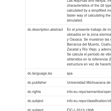
Las Adjuntas and Nexpa; the
characteristics of the 26 typ
calculated by a simplified m
faster way of calculating th
simulated.
dc.description.abstract
En el presente trabajo de in
ubicados en la zona sísmica
y Oaxaca. Se muestran las 
Barranca del Muerto, Coahua
Zacatal y Río Viejo; y ademá
Se calcula el periodo de vib
obtenidos en la referencia 
estructura en vez de hacerl
dc.language.iso
spa
dc.publisher
Universidad Michoacana de 
dc.rights
info:eu-repo/semantics/op
dc.subject
info:eu-repo/classification/ct
dc.subject
FIC-L-2013-1908