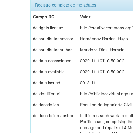
Registro completo de metadatos
Campo DC
Valor
dc.rights.license
http://creativecommons.org/
dc.contributor.advisor
Hernández Barrios, Hugo
dc.contributor.author
Mendoza Díaz, Horacio
dc.date.accessioned
2022-11-16T16:50:06Z
dc.date.available
2022-11-16T16:50:06Z
dc.date.issued
2013-11
dc.identifier.uri
http://bibliotecavirtual.d
dc.description
Facultad de Ingeniería Civil.
dc.description.abstract
In this research work, a stat
Pacific coast, comprising t
damage and repairs of 4 Me