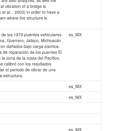
are also analyzed, as well the
l vibration of a bridge is
et al. , 2003) in order to have a
gram where the structure is
as de los 1970 puentes vehiculares
es_MX
ima, Guerrero, Jalisco, Michoacán
ron dañados bajo carga sísmica:
s de reparación de los puentes El
la zona de la costa del Pacífico.
e calibró con los resultados
ar el periodo de vibrar de una
a estructura.
es_MX
es_MX
es_MX