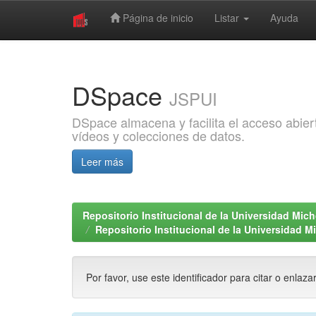
Página de inicio
Listar
Ayuda
Skip
navigation
DSpace
JSPUI
DSpace almacena y facilita el acceso abiert
vídeos y colecciones de datos.
Leer más
Repositorio Institucional de la Universidad Mi
Repositorio Institucional de la Universidad 
Por favor, use este identificador para citar o enlaza