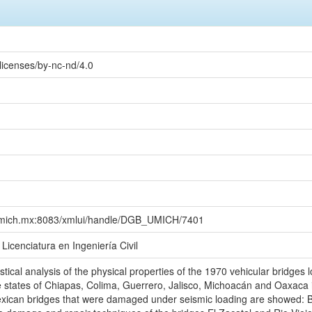
licenses/by-nc-nd/4.0
gb.umich.mx:8083/xmlui/handle/DGB_UMICH/7401
 Licenciatura en Ingeniería Civil
istical analysis of the physical properties of the 1970 vehicular bridges 
he states of Chiapas, Colima, Guerrero, Jalisco, Michoacán and Oaxaca i
xican bridges that were damaged under seismic loading are showed: 