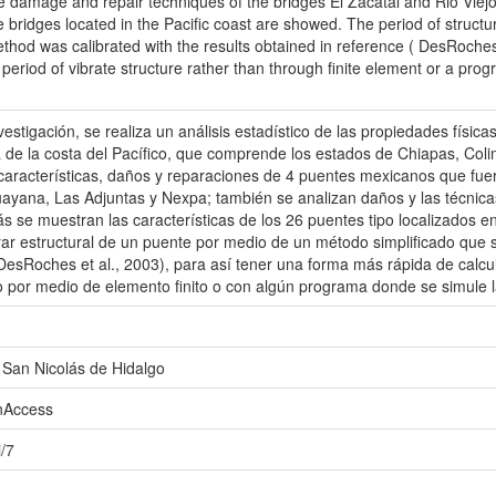
 damage and repair techniques of the bridges El Zacatal and Rio Viejo 
e bridges located in the Pacific coast are showed. The period of structura
ethod was calibrated with the results obtained in reference ( DesRoches 
e period of vibrate structure rather than through finite element or a pro
vestigación, se realiza un análisis estadístico de las propiedades físic
 de la costa del Pacífico, que comprende los estados de Chiapas, Col
características, daños y reparaciones de 4 puentes mexicanos que fue
yana, Las Adjuntas y Nexpa; también se analizan daños y las técnica
s se muestran las características de los 26 puentes tipo localizados en 
rar estructural de un puente por medio de un método simplificado que s
(DesRoches et al., 2003), para así tener una forma más rápida de calcul
o por medio de elemento finito o con algún programa donde se simule l
San Nicolás de Hidalgo
enAccess
i/7