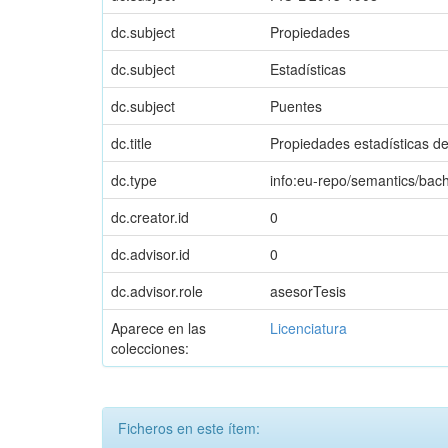
dc.subject
Propiedades
dc.subject
Estadísticas
dc.subject
Puentes
dc.title
Propiedades estadísticas de
dc.type
info:eu-repo/semantics/bac
dc.creator.id
0
dc.advisor.id
0
dc.advisor.role
asesorTesis
Aparece en las
Licenciatura
colecciones:
Ficheros en este ítem: