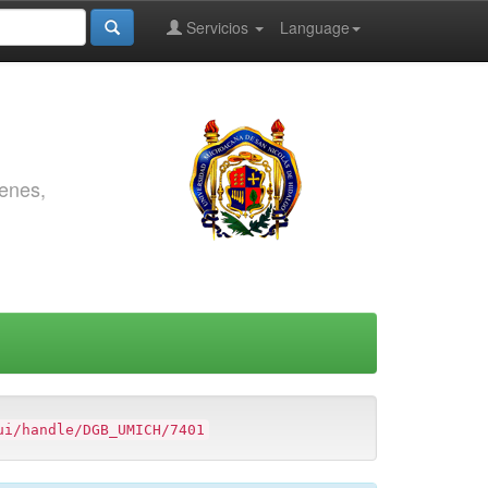
Servicios
Language
genes,
ui/handle/DGB_UMICH/7401