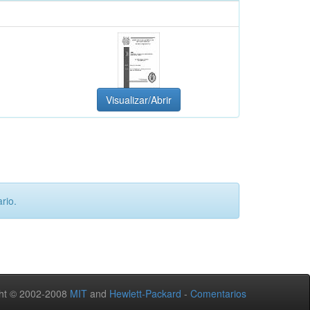
Visualizar/Abrir
rio.
ht © 2002-2008
MIT
and
Hewlett-Packard
-
Comentarios