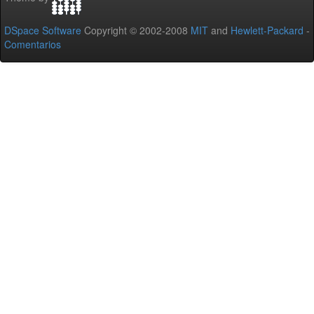
DSpace Software
Copyright © 2002-2008
MIT
and
Hewlett-Packard
-
Comentarios