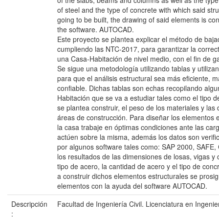
of the slabs, beams and columns as well as the type
of steel and the type of concrete with which said str
going to be built, the drawing of said elements is con
the software. AUTOCAD.
Este proyecto se plantea explicar el método de baja
cumpliendo las NTC-2017, para garantizar la correct
una Casa-Habitación de nivel medio, con el fin de g
Se sigue una metodología utilizando tablas y utiliza
para que el análisis estructural sea más eficiente, m
confiable. Dichas tablas son echas recopilando algu
Habitación que se va a estudiar tales como el tipo d
se plantea construir, el peso de los materiales y las
áreas de construcción. Para diseñar los elementos 
la casa trabaje en óptimas condiciones ante las car
actúen sobre la misma, además los datos son verifi
por algunos software tales como: SAP 2000, SAFE,
los resultados de las dimensiones de losas, vigas y
tipo de acero, la cantidad de acero y el tipo de conc
a construir dichos elementos estructurales se prosig
elementos con la ayuda del software AUTOCAD.
Descripción
Facultad de Ingeniería Civil. Licenciatura en Ingenier
: