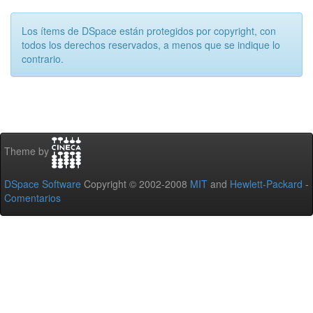
Los ítems de DSpace están protegidos por copyright, con
todos los derechos reservados, a menos que se indique lo
contrario.
Theme by
DSpace Software
Copyright © 2002-2008
MIT
and
Hewlett-Packard
-
Comentarios