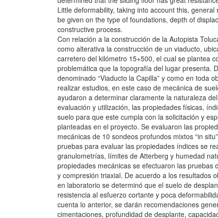
determined that the sliding floor has great resistanc
Little deformability, taking into account this, genera
be given on the type of foundations, depth of displa
constructive process.
Con relación a la construcción de la Autopista Tolu
como alterativa la construcción de un viaducto, ubi
carretero del kilómetro 15+500, el cual se plantea c
problemática que la topografía del lugar presenta. 
denominado “Viaducto la Capilla” y como en toda obr
realizar estudios, en este caso de mecánica de suel
ayudaron a determinar claramente la naturaleza del
evaluación y utilización, las propiedades físicas, ín
suelo para que este cumpla con la solicitación y esp
planteadas en el proyecto. Se evaluaron las propied
mecánicas de 10 sondeos profundos mixtos “in situ”
pruebas para evaluar las propiedades índices se re
granulometrías, límites de Atterberg y humedad natu
propiedades mecánicas se efectuaron las pruebas 
y compresión triaxial. De acuerdo a los resultados
en laboratorio se determinó que el suelo de despla
resistencia al esfuerzo cortante y poca deformabili
cuenta lo anterior, se darán recomendaciones gener
cimentaciones, profundidad de desplante, capacida