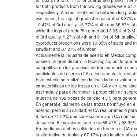
for boards and 67.17% for boards and planks. The 
for both products from the two log grades were 54
respectively. A direct relationship between log grad
was found; the logs of grade 4th generated 6.87% of
10.47% of 3rd quality, 16.77% of 4th and 65.87% of 5
while the logs of grade 5th generated 3.95% of 2-M 
of 3rd quality, 9.27% of 4th and 81.94 of 5th quality
byproducts proportions were 19.35% of slabs and t
sawdust and 67.27% of lumber.
Actualmente la industria de aserrío en México comp
poseen un gran desarrollo tecnológico, por lo que r
competitiva en los procesos de transformación que 
coeficientes de aserrío (CA) e incrementar la rentab
Este estudio se realizó con la finalidad de evaluar la
características de las trozas en el CA y en la calida
aserrada, y para determinar la proporción de subpro
muestra de 132 trozas de calidad 4 y 5 para generar
En general el diámetro de las trozas no influyó en el
aserrío, pero si su calidad; el CA real promedio para
4, fue de 71.02% que corresponde a un CA nominal 
de calidad 5 los valores fueron de 66.47% y 53.39%
Promediando ambas calidades de trocería el CA rea
la alternativa de tablas y 67.17% para la alternativa