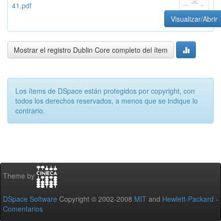
41.pdf
Visualizar/Abrir
Mostrar el registro Dublin Core completo del ítem
Los ítems de DSpace están protegidos por copyright, con
todos los derechos reservados, a menos que se indique lo
contrario.
Theme by
DSpace Software
Copyright © 2002-2008
MIT
and
Hewlett-Packard
-
Comentarios