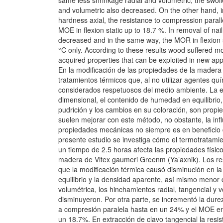
same less shrinkage radial and volumetric, the swolle
and volumetric also decreased. On the other hand, 
hardness axial, the resistance to compression paral
MOE in flexion static up to 18.7 %. In removal of nail
decreased and in the same way, the MOR in flexion st
°C only. According to these results wood suffered mo
acquired properties that can be exploited in new appl
En la modificación de las propiedades de la mader
tratamientos térmicos que, al no utilizar agentes qu
considerados respetuosos del medio ambiente. La e
dimensional, el contenido de humedad en equilibrio, 
pudrición y los cambios en su coloración, son propi
suelen mejorar con este método, no obstante, la inf
propiedades mecánicas no siempre es en beneficio 
presente estudio se investiga cómo el termotratami
un tiempo de 2.5 horas afecta las propiedades físi
madera de Vitex gaumeri Greenm (Ya’axnik). Los r
que la modificación térmica causó disminución en 
equilibrio y la densidad aparente, así mismo menor c
volumétrica, los hinchamientos radial, tangencial y 
disminuyeron. Por otra parte, se incrementó la dureza
a compresión paralela hasta en un 24% y el MOE en 
un 18.7%. En extracción de clavo tangencial la resi