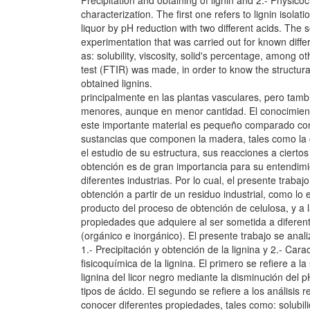
Precipitation and obtaining of lignin and 2.- Physico
characterization. The first one refers to lignin isolati
liquor by pH reduction with two different acids. The 
experimentation that was carried out for known diffe
as: solubility, viscosity, solid's percentage, among ot
test (FTIR) was made, in order to know the structura
obtained lignins.
principalmente en las plantas vasculares, pero tamb
menores, aunque en menor cantidad. El conocimient
este importante material es pequeño comparado con
sustancias que componen la madera, tales como la ce
el estudio de su estructura, sus reacciones a cierto
obtención es de gran importancia para su entendimi
diferentes industrias. Por lo cual, el presente trabaj
obtención a partir de un residuo industrial, como lo e
producto del proceso de obtención de celulosa, y a 
propiedades que adquiere al ser sometida a diferent
(orgánico e inorgánico). El presente trabajo se anal
1.- Precipitación y obtención de la lignina y 2.- Cara
fisicoquímica de la lignina. El primero se refiere a l
lignina del licor negro mediante la disminución del 
tipos de ácido. El segundo se refiere a los análisis 
conocer diferentes propiedades, tales como: solubili