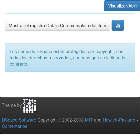
Visualizar/Abrir
Mostrar el registro Dublin Core completo del ítem
Los ítems de DSpace están protegidos por copyright, con
todos los derechos reservados, a menos que se indique lo
contrario.
Theme by
DSpace Software
Copyright © 2002-2008
MIT
and
Hewlett-Packard
-
Comentarios