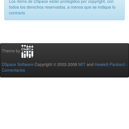
Los ítems de DSpace están protegidos por copyright, con
todos los derechos reservados, a menos que se indique lo
contrario.
Theme by
DSpace Software
Copyright © 2002-2008
MIT
and
Hewlett-Packard
-
Comentarios