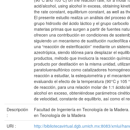
(90°C and 105°C) on the reaction rate, for a molar ra
acid/alcohol, using alcohol in excess, obtaining kin
the rate constant, equilibrium constant, as well as the
El presente estudio realiza un análisis del proceso
grupo hidroxilo del ácido láctico y el grupo carboxilo 
materias primas que surgen a partir de fuentes natu
ofrecen una contribución en condiciones de sostenib
siguiendo un mecanismo de sustitución nucleofílica e
una “reacción de esterificación” mediante un sistema
azeotrópica, siendo idónea para desplazar el equilib
productos, método que involucra la reacción química
producto por destilación en la misma unidad, utiliz
paratoluensulfónico como catalizadores homogéneos
reacción a estudiar, la estequiometria y el mecanis
evaluando el efecto de la temperatura (90°C y 105 °
de reacción, para una relación molar de 1:1 ácido/a
alcohol en exceso, obteniéndose parámetros cinéti
de velocidad, constante de equilibrio, así como el re
Descripción
Facultad de Ingeniería en Tecnología de la Madera.
:
en Tecnología de la Madera
URI :
http://bibliotecavirtual.dgb.umich.mx:8083/xmlui/