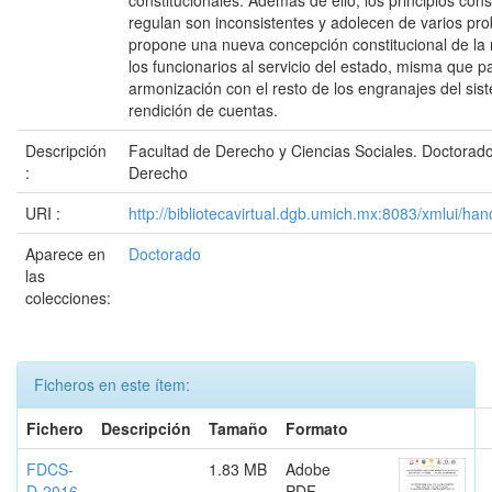
constitucionales. Además de ello, los principios cons
regulan son inconsistentes y adolecen de varios pro
propone una nueva concepción constitucional de la 
los funcionarios al servicio del estado, misma que pa
armonización con el resto de los engranajes del sis
rendición de cuentas.
Descripción
Facultad de Derecho y Ciencias Sociales. Doctorado 
:
Derecho
URI :
http://bibliotecavirtual.dgb.umich.mx:8083/xmlui/
Aparece en
Doctorado
las
colecciones:
Ficheros en este ítem:
Fichero
Descripción
Tamaño
Formato
FDCS-
1.83 MB
Adobe
D-2016-
PDF