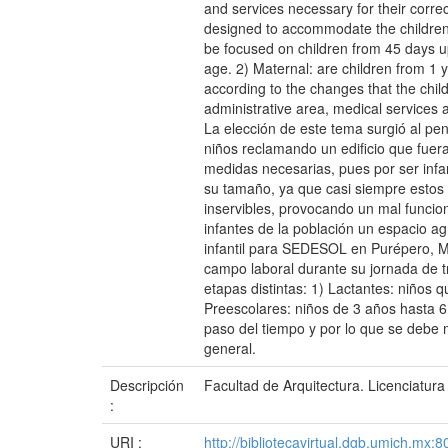
and services necessary for their corre
designed to accommodate the children o
be focused on children from 45 days up 
age. 2) Maternal: are children from 1 y
according to the changes that the child
administrative area, medical services 
La elección de este tema surgió al p
niños reclamando un edificio que fuer
medidas necesarias, pues por ser infa
su tamaño, ya que casi siempre estos e
inservibles, provocando un mal funcion
infantes de la población un espacio agr
infantil para SEDESOL en Purépero, Mic
campo laboral durante su jornada de t
etapas distintas: 1) Lactantes: niños
Preescolares: niños de 3 años hasta 6
paso del tiempo y por lo que se debe 
general.
Descripción
Facultad de Arquitectura. Licenciatura
:
URI :
http://bibliotecavirtual.dgb.umich.m