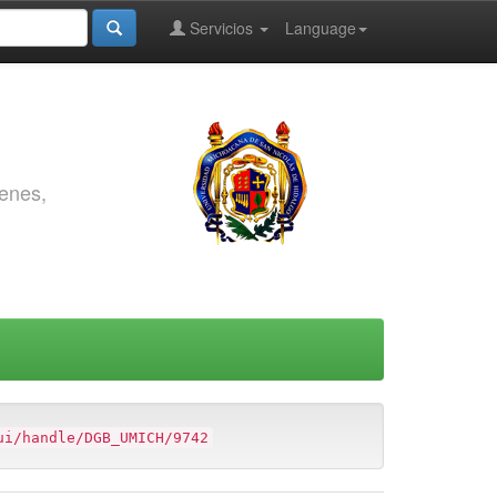
Servicios
Language
genes,
ui/handle/DGB_UMICH/9742