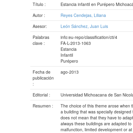
Título :
Estancia infantil en Purépero Michoac
Autor :
Reyes Cendejas, Liliana
Asesor:
León Sánchez, Juan Luis
Palabras
info:eu-repo/classification/cti/4
clave :
FA-L-2013-1063
Estancia
Infantil
Purépero
Fecha de
ago-2013
publicación
:
Editorial :
Universidad Michoacana de San Nicol
Resumen :
The choice of this theme arose when th
a building that was specially designed
does not mean that they have to adapt t
always these buildings are adapted to h
malfunction, limited development or at