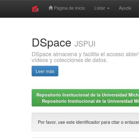
Página de inicio
Listar
Ayuda
Skip
navigation
DSpace
JSPUI
DSpace almacena y facilita el acceso abiert
vídeos y colecciones de datos.
Leer más
Repositorio Institucional de la Universidad Mi
Repositorio Institucional de la Universidad 
Por favor, use este identificador para citar o enlaza