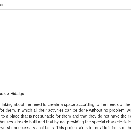
án
ás de Hidalgo
inking about the need to create a space according to the needs of the 
 for them, in which all their activities can be done without no problem,
o a place that is not suitable for them and that they do not have the rig
ouses already built and that by not providing the special characteristic
 worst unnecessary accidents. This project aims to provide infants of th