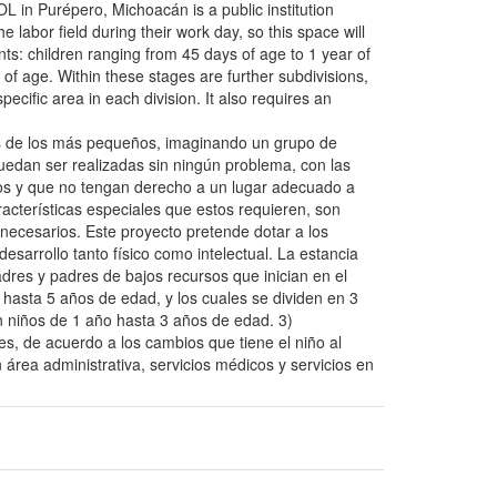
L in Purépero, Michoacán is a public institution
abor field during their work day, so this space will
nts: children ranging from 45 days of age to 1 year of
 of age. Within these stages are further subdivisions,
ecific area in each division. It also requires an
es de los más pequeños, imaginando un grupo de
uedan ser realizadas sin ningún problema, con las
llos y que no tengan derecho a un lugar adecuado a
acterísticas especiales que estos requieren, son
nnecesarios. Este proyecto pretende dotar a los
esarrollo tanto físico como intelectual. La estancia
dres y padres de bajos recursos que inician en el
 hasta 5 años de edad, y los cuales se dividen en 3
n niños de 1 año hasta 3 años de edad. 3)
s, de acuerdo a los cambios que tiene el niño al
área administrativa, servicios médicos y servicios en