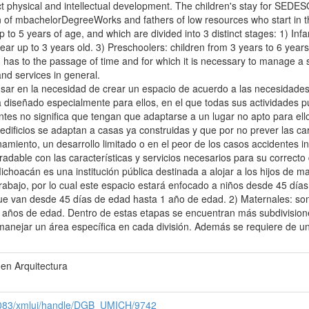
ct physical and intellectual development. The children's stay for SEDESO
f mbachelorDegreeWorks and fathers of low resources who start in the l
to 5 years of age, and which are divided into 3 distinct stages: 1) Infa
ear up to 3 years old. 3) Preschoolers: children from 3 years to 6 years
 has to the passage of time and for which it is necessary to manage a sp
and services in general.
ensar en la necesidad de crear un espacio de acuerdo a las necesidad
a diseñado especialmente para ellos, en el que todas sus actividades p
ntes no significa que tengan que adaptarse a un lugar no apto para e
dificios se adaptan a casas ya construidas y que por no prever las car
amiento, un desarrollo limitado o en el peor de los casos accidentes i
adable con las características y servicios necesarios para su correcto d
hoacán es una institución pública destinada a alojar a los hijos de ma
rabajo, por lo cual este espacio estará enfocado a niños desde 45 días
 que van desde 45 días de edad hasta 1 año de edad. 2) Maternales: so
 años de edad. Dentro de estas etapas se encuentran más subdivisione
manejar un área específica en cada división. Además se requiere de un 
 en Arquitectura
x:8083/xmlui/handle/DGB_UMICH/9742