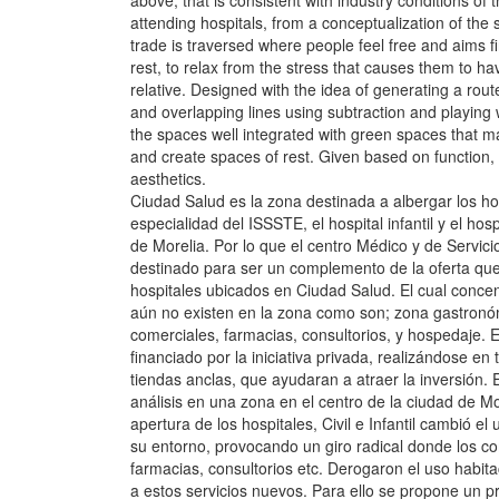
above, that is consistent with industry conditions of 
attending hospitals, from a conceptualization of the 
trade is traversed where people feel free and aims fi
rest, to relax from the stress that causes them to ha
relative. Designed with the idea of generating a rou
and overlapping lines using subtraction and playing 
the spaces well integrated with green spaces that m
and create spaces of rest. Given based on function, 
aesthetics.
Ciudad Salud es la zona destinada a albergar los hos
especialidad del ISSSTE, el hospital infantil y el hosp
de Morelia. Por lo que el centro Médico y de Servici
destinado para ser un complemento de la oferta que
hospitales ubicados en Ciudad Salud. El cual concen
aún no existen en la zona como son; zona gastronóm
comerciales, farmacias, consultorios, y hospedaje. 
financiado por la iniciativa privada, realizándose en
tiendas anclas, que ayudaran a atraer la inversión. 
análisis en una zona en el centro de la ciudad de Mo
apertura de los hospitales, Civil e Infantil cambió el
su entorno, provocando un giro radical donde los com
farmacias, consultorios etc. Derogaron el uso habit
a estos servicios nuevos. Para ello se propone un 