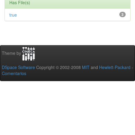
Has File(s)
true
3
Theme by
DSpace Software
Copyright © 2002-2008
MIT
and
Hewlett-Packard
-
Comentarios