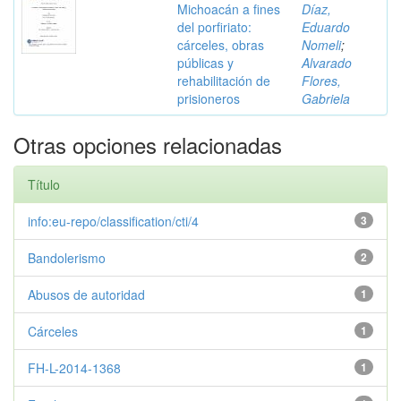
Michoacán a fines
Díaz,
del porfiriato:
Eduardo
cárceles, obras
Nomeli
;
públicas y
Alvarado
rehabilitación de
Flores,
prisioneros
Gabriela
Otras opciones relacionadas
Título
info:eu-repo/classification/cti/4
3
Bandolerismo
2
Abusos de autoridad
1
Cárceles
1
FH-L-2014-1368
1