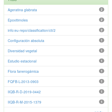
Ageratina glabrata
2
Epoxitimoles
2
info:eu-repo/classification/cti/2
2
Configuración absoluta
1
Diversidad vegetal
1
Estudio estacional
1
Flora fanerogámica
1
FQFB-L-2013-0903
1
IIQB-R-D-2019-0442
1
IIQB-R-M-2015-1379
1