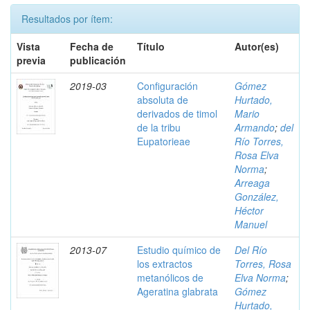
Resultados por ítem:
Vista
Fecha de
Título
Autor(es)
previa
publicación
2019-03
Configuración
Gómez
absoluta de
Hurtado,
derivados de timol
Mario
de la tribu
Armando
;
del
Eupatorieae
Río Torres,
Rosa Elva
Norma
;
Arreaga
González,
Héctor
Manuel
2013-07
Estudio químico de
Del Río
los extractos
Torres, Rosa
metanólicos de
Elva Norma
;
Ageratina glabrata
Gómez
Hurtado,