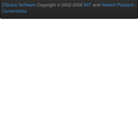
DSpace Software
Copyright © 2002-2008
MIT
and
Hewlett-Packard
-
Comentarios