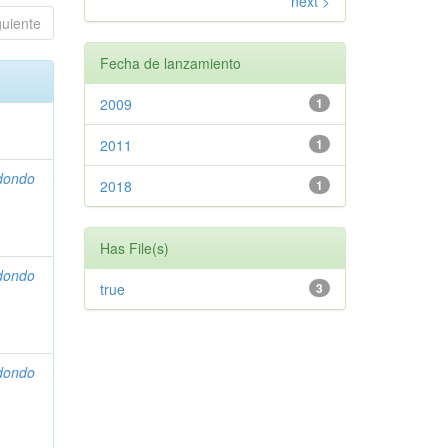
next >
guiente
Fecha de lanzamiento
2009
1
2011
1
dondo
2018
1
Has File(s)
dondo
true
3
dondo