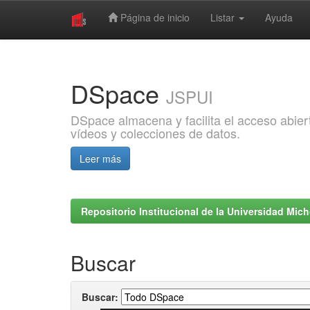
Página de inicio
Listar
Ayuda
Skip
navigation
DSpace
JSPUI
DSpace almacena y facilita el acceso abiert
vídeos y colecciones de datos.
Leer más
Repositorio Institucional de la Universidad Mi
Buscar
Buscar: