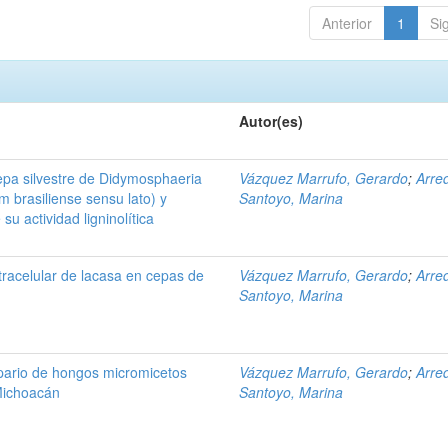
Anterior
1
Si
Autor(es)
epa silvestre de Didymosphaeria
Vázquez Marrufo, Gerardo
;
Arre
m brasiliense sensu lato) y
Santoyo, Marina
su actividad ligninolítica
xtracelular de lacasa en cepas de
Vázquez Marrufo, Gerardo
;
Arre
Santoyo, Marina
pario de hongos micromicetos
Vázquez Marrufo, Gerardo
;
Arre
 Michoacán
Santoyo, Marina