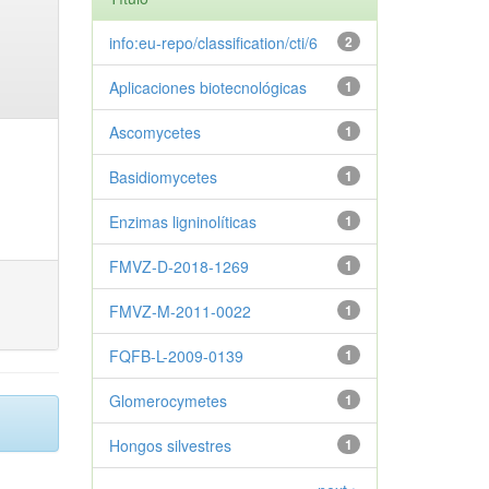
info:eu-repo/classification/cti/6
2
Aplicaciones biotecnológicas
1
Ascomycetes
1
Basidiomycetes
1
Enzimas ligninolíticas
1
FMVZ-D-2018-1269
1
FMVZ-M-2011-0022
1
FQFB-L-2009-0139
1
Glomerocymetes
1
Hongos silvestres
1