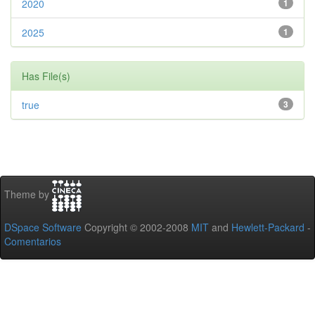
2020
1
2025
1
Has File(s)
true
3
Theme by
DSpace Software
Copyright © 2002-2008
MIT
and
Hewlett-Packard
-
Comentarios