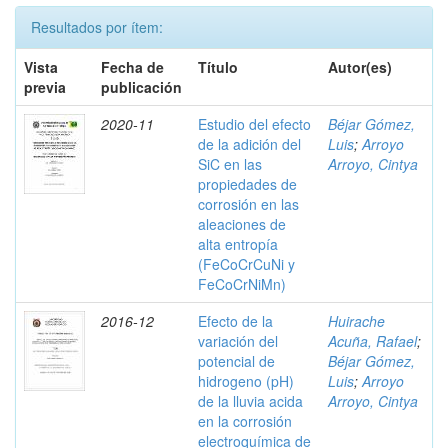
Resultados por ítem:
Vista
Fecha de
Título
Autor(es)
previa
publicación
2020-11
Estudio del efecto
Béjar Gómez,
de la adición del
Luis
;
Arroyo
SiC en las
Arroyo, Cintya
propiedades de
corrosión en las
aleaciones de
alta entropía
(FeCoCrCuNi y
FeCoCrNiMn)
2016-12
Efecto de la
Huirache
variación del
Acuña, Rafael
;
potencial de
Béjar Gómez,
hidrogeno (pH)
Luis
;
Arroyo
de la lluvia acida
Arroyo, Cintya
en la corrosión
electroquímica de