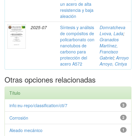
un acero de alta
resistencia y baja
aleación
2025-07
Síntesis y análisis
Domratcheva
de compósitos de
Lvova, Lada
;
policarbonato con
Granados
nanotubos de
Martínez,
carbono para
Francisco
protección del
Gabriel
;
Arroyo
acero A572
Arroyo, Cintya
Otras opciones relacionadas
Título
info:eu-repo/classification/cti/7
3
Corrosión
2
Aleado mecánico
1