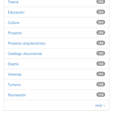
Tesina
335
Educación
223
Cultura
204
Proyecto
183
Proyecto arquitectónico
169
Catálogo documental
150
Diseño
143
Vivienda
141
Turismo
130
Recreación
118
next >