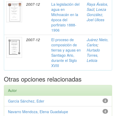
2007-12
La legislación del
Raya Ávalos,
agua en
Saúl
;
Loeza
Michoacán en la
González,
época del
Joel Ulices
porfiriato 1888-
1906
2007-12
El proceso de
Juárez Nieto,
composición de
Carlos
;
tierras y aguas en
Hurtado
Santiago Ario,
Torres,
durante el Siglo
Leticia
XVIII
Otras opciones relacionadas
Autor
García Sánchez, Eder
4
Navarro Mendoza, Elena Guadalupe
4