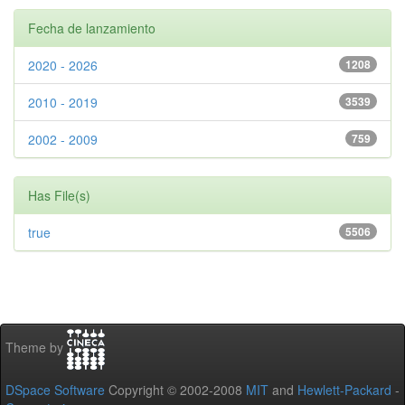
Fecha de lanzamiento
2020 - 2026
1208
2010 - 2019
3539
2002 - 2009
759
Has File(s)
true
5506
Theme by
DSpace Software
Copyright © 2002-2008
MIT
and
Hewlett-Packard
-