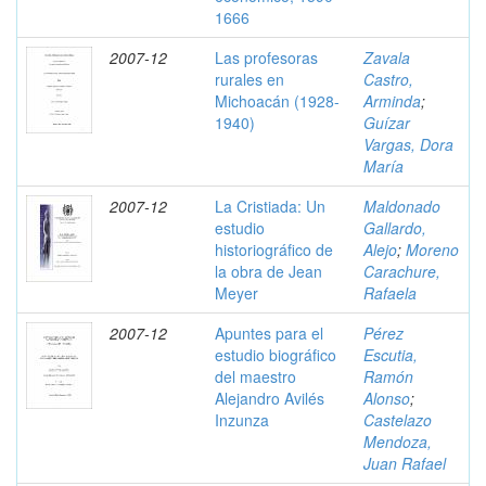
1666
2007-12
Las profesoras
Zavala
rurales en
Castro,
Michoacán (1928-
Arminda
;
1940)
Guízar
Vargas, Dora
María
2007-12
La Cristiada: Un
Maldonado
estudio
Gallardo,
historiográfico de
Alejo
;
Moreno
la obra de Jean
Carachure,
Meyer
Rafaela
2007-12
Apuntes para el
Pérez
estudio biográfico
Escutia,
del maestro
Ramón
Alejandro Avilés
Alonso
;
Inzunza
Castelazo
Mendoza,
Juan Rafael