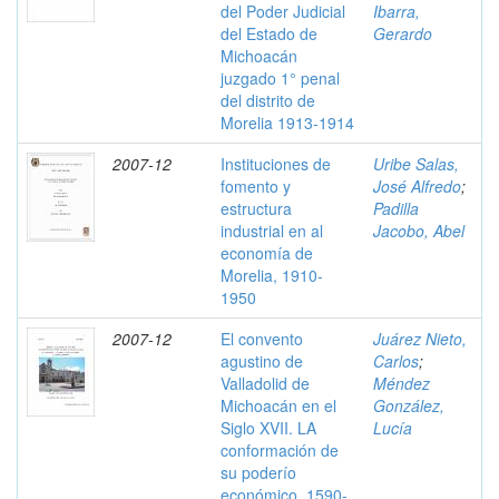
del Poder Judicial
Ibarra,
del Estado de
Gerardo
Michoacán
juzgado 1° penal
del distrito de
Morelia 1913-1914
2007-12
Instituciones de
Uribe Salas,
fomento y
José Alfredo
;
estructura
Padilla
industrial en al
Jacobo, Abel
economía de
Morelia, 1910-
1950
2007-12
El convento
Juárez Nieto,
agustino de
Carlos
;
Valladolid de
Méndez
Michoacán en el
González,
Siglo XVII. LA
Lucía
conformación de
su poderío
económico, 1590-