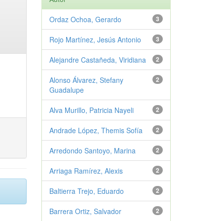
Ordaz Ochoa, Gerardo
3
Rojo Martínez, Jesús Antonio
3
Alejandre Castañeda, Viridiana
2
Alonso Álvarez, Stefany
2
Guadalupe
Alva Murillo, Patricia Nayeli
2
Andrade López, Themis Sofía
2
Arredondo Santoyo, Marina
2
Arriaga Ramírez, Alexis
2
Baltierra Trejo, Eduardo
2
Barrera Ortiz, Salvador
2