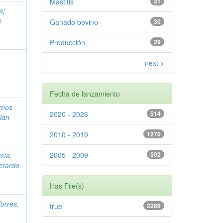
Mastitis
31
a
;
e
Ganado bovino
30
Producción
29
next >
Fecha de lanzamiento
mos
2020 - 2026
514
tian
2010 - 2019
1270
2005 - 2009
502
cía,
erardo
Has File(s)
orres,
true
2286