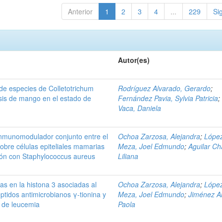
Anterior
1
2
3
4
...
229
Si
Autor(es)
 de especies de Colletotrichum
Rodríguez Alvarado, Gerardo
;
sis de mango en el estado de
Fernández Pavia, Sylvia Patricia
Vaca, Daniela
inmunomodulador conjunto entre el
Ochoa Zarzosa, Alejandra
;
Lópe
sobre células epiteliales mamarias
Meza, Joel Edmundo
;
Aguilar Ch
ción con Staphylococcus aureus
Liliana
as en la histona 3 asociadas al
Ochoa Zarzosa, Alejandra
;
Lópe
éptidos antimicrobianos γ-tionina y
Meza, Joel Edmundo
;
Jiménez Al
s de leucemia
Paola