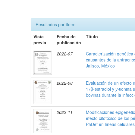
Resultados por ítem:
Vista
Fecha de
Título
previa
publicación
2022-07
Caracterización genética
causantes de la antracno
Jalisco, México
2022-08
Evaluación de un efecto 
17β-estradiol y ƴ-tionina 
bovinas durante la infec
2022-11
Modificaciones epigenétic
efecto citotóxico de los p
PaDef en líneas celulare