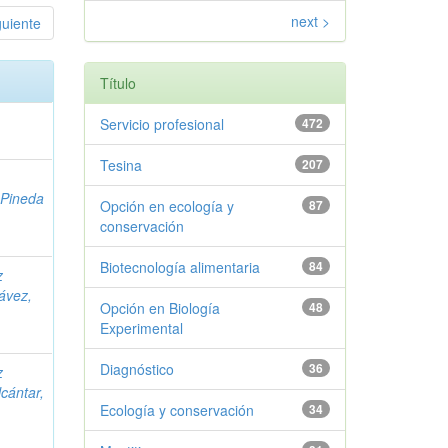
next >
guiente
Título
Servicio profesional
472
Tesina
207
;
Pineda
Opción en ecología y
87
conservación
Biotecnología alimentaria
84
z
ávez,
Opción en Biología
48
Experimental
Diagnóstico
36
z
cántar,
Ecología y conservación
34