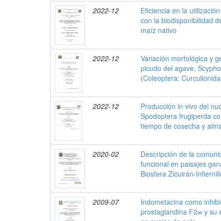
2022-12
Eficiencia en la utilizació
con la biodisponibilidad d
maíz nativo
2022-12
Variación morfológica y g
picudo del agave, Scypho
(Coleoptera: Curculionida
2022-12
Producción in vivo del nuc
Spodoptera frugiperda con
tiempo de cosecha y alm
2020-02
Descripción de la comuni
funcional en paisajes gan
Biosfera Zicuirán-Infierni
2009-07
Indometacina como inhibi
prostaglandina F2∞ y su e