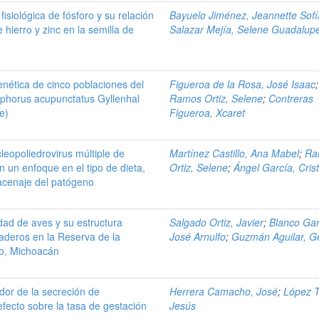
n fisiológica de fósforo y su relación
Bayuelo Jiménez, Jeannette Sofí
e hierro y zinc en la semilla de
Salazar Mejía, Selene Guadalup
enética de cinco poblaciones del
Figueroa de la Rosa, José Isaac
;
phorus acupunctatus Gyllenhal
Ramos Ortiz, Selene
;
Contreras
e)
Figueroa, Xcaret
leopoliedrovirus múltiple de
Martínez Castillo, Ana Mabel
;
Ra
 un enfoque en el tipo de dieta,
Ortiz, Selene
;
Ángel García, Cris
acenaje del patógeno
dad de aves y su estructura
Salgado Ortiz, Javier
;
Blanco Gar
aderos en la Reserva de la
José Arnulfo
;
Guzmán Aguilar, G
llo, Michoacán
dor de la secreción de
Herrera Camacho, José
;
López T
fecto sobre la tasa de gestación
Jesús