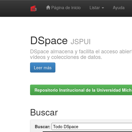
Página de inicio
Listar
Ayuda
Skip
navigation
DSpace
JSPUI
DSpace almacena y facilita el acceso abiert
vídeos y colecciones de datos.
Leer más
Repositorio Institucional de la Universidad Mi
Buscar
Buscar: