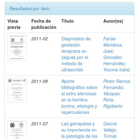
Resultados por ítem:
Vista
Fecha de
Título
Autor(es)
previa
publicación
2011-02
Diagnóstico de
Farías
gestación
Mendoza,
temprana en
José
;
yeguas por el
González
método de
Hernández,
ultrasonido
Yvonne Irahiz
2011-08
Aporte
Pintor Ramos,
bibliográfico sobre
Fernando
;
el estro silencioso
Vázquez
en la hembra
Peña,
bovina, etiología y
Rigoberto
repercusiones
2011-07
Las garrapatas y
García
su importancia en
Vallejo,
la patología de los
Tomás