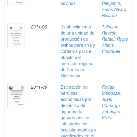
bovinos
Benjamín
;
Arcos Álvaro,
Ricardo
2011-06
Establecimiento
Tzintzun
de una unidad de
Rascón,
producción de
Rafael
;
Rojas
ovinos para cría y
Alanís,
corderos para el
Emanuell
abasto del
mercado regional
de Contepec,
Michoacán
2011-06
Estimación de
Farías
pérdidas
Mendoza,
económicas por
José
;
decomiso de
Camargo
hígados de
Zendejas,
ganado bovino
Elvira
infestados con
fasciola hepática y
sacrificados en el