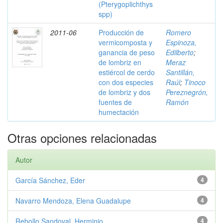
(Pterygoplichthys
spp)
2011-06
Producción de
Romero
vermicomposta y
Espinoza,
ganancia de peso
Edilberto
;
de lombriz en
Meraz
estiércol de cerdo
Santillán,
con dos especies
Raúl
;
Tinoco
de lombriz y dos
Pereznegrón,
fuentes de
Ramón
humectación
Otras opciones relacionadas
Autor
García Sánchez, Eder
4
Navarro Mendoza, Elena Guadalupe
4
Rebollo Sandoval, Herminio
4