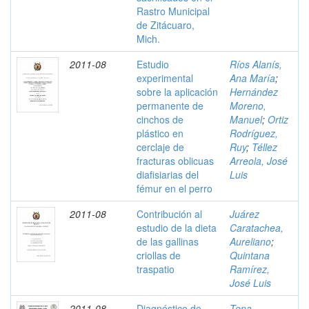
Rastro Municipal
de Zitácuaro,
Mich.
2011-08
Estudio
Ríos Alanís,
experimental
Ana María
;
sobre la aplicación
Hernández
permanente de
Moreno,
cinchos de
Manuel
;
Ortiz
plástico en
Rodríguez,
cerclaje de
Ruy
;
Téllez
fracturas oblicuas
Arreola, José
diafisiarias del
Luis
fémur en el perro
2011-08
Contribución al
Juárez
estudio de la dieta
Caratachea,
de las gallinas
Aureliano
;
criollas de
Quintana
traspatio
Ramírez,
José Luis
2011-08
Diagnóstico de
Tena