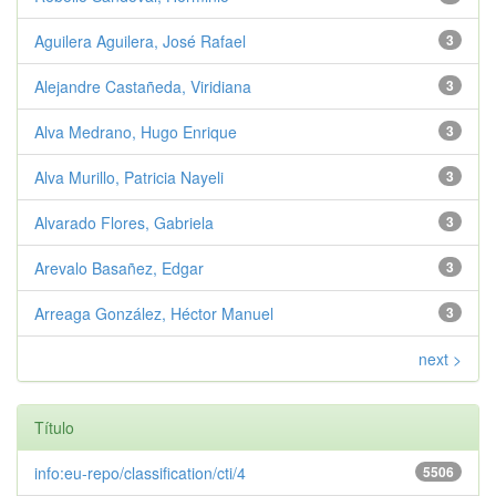
Aguilera Aguilera, José Rafael
3
Alejandre Castañeda, Viridiana
3
Alva Medrano, Hugo Enrique
3
Alva Murillo, Patricia Nayeli
3
Alvarado Flores, Gabriela
3
Arevalo Basañez, Edgar
3
Arreaga González, Héctor Manuel
3
next >
Título
info:eu-repo/classification/cti/4
5506