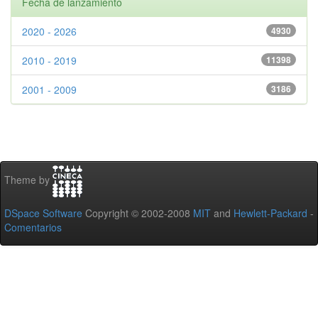
Fecha de lanzamiento
2020 - 2026
4930
2010 - 2019
11398
2001 - 2009
3186
Theme by
DSpace Software
Copyright © 2002-2008
MIT
and
Hewlett-Packard
-
Comentarios