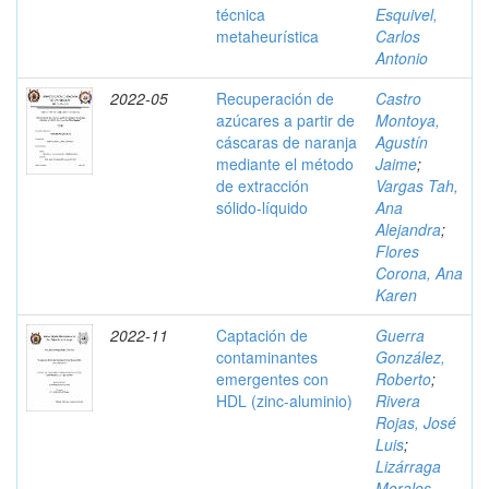
técnica
Esquivel,
metaheurística
Carlos
Antonio
2022-05
Recuperación de
Castro
azúcares a partir de
Montoya,
cáscaras de naranja
Agustín
mediante el método
Jaime
;
de extracción
Vargas Tah,
sólido-líquido
Ana
Alejandra
;
Flores
Corona, Ana
Karen
2022-11
Captación de
Guerra
contaminantes
González,
emergentes con
Roberto
;
HDL (zinc-aluminio)
Rivera
Rojas, José
Luis
;
Lizárraga
Morales,