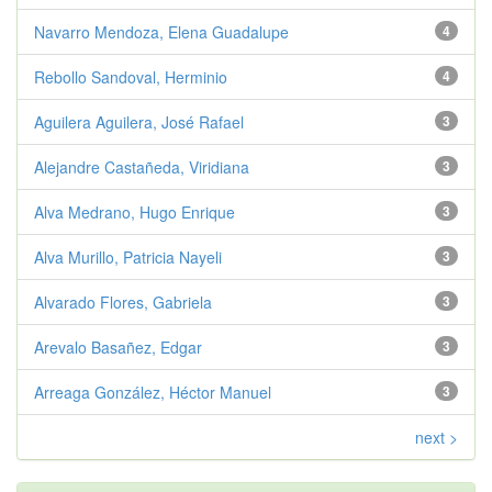
Navarro Mendoza, Elena Guadalupe
4
Rebollo Sandoval, Herminio
4
Aguilera Aguilera, José Rafael
3
Alejandre Castañeda, Viridiana
3
Alva Medrano, Hugo Enrique
3
Alva Murillo, Patricia Nayeli
3
Alvarado Flores, Gabriela
3
Arevalo Basañez, Edgar
3
Arreaga González, Héctor Manuel
3
next >