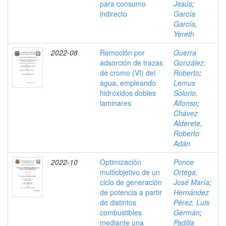
para consumo
Jesús
;
indirecto
García
García,
Yereth
2022-08
Remoción por
Guerra
adsorción de trazas
González,
de cromo (VI) del
Roberto
;
agua, empleando
Lemus
hidróxidos dobles
Solorio,
laminares
Alfonso
;
Chávez
Alderete,
Roberto
Adán
2022-10
Optimización
Ponce
multiobjetivo de un
Ortega,
ciclo de generación
José María
;
de potencia a partir
Hernández
de distintos
Pérez, Luis
combustibles
Germán
;
mediante una
Padilla