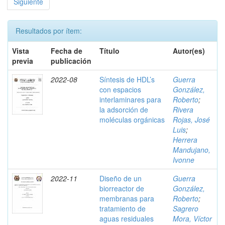
Siguiente
Resultados por ítem:
Vista
Fecha de
Título
Autor(es)
previa
publicación
2022-08
Síntesis de HDL’s
Guerra
con espacios
González,
interlaminares para
Roberto
;
la adsorción de
Rivera
moléculas orgánicas
Rojas, José
Luis
;
Herrera
Mandujano,
Ivonne
2022-11
Diseño de un
Guerra
biorreactor de
González,
membranas para
Roberto
;
tratamiento de
Sagrero
aguas residuales
Mora, Víctor