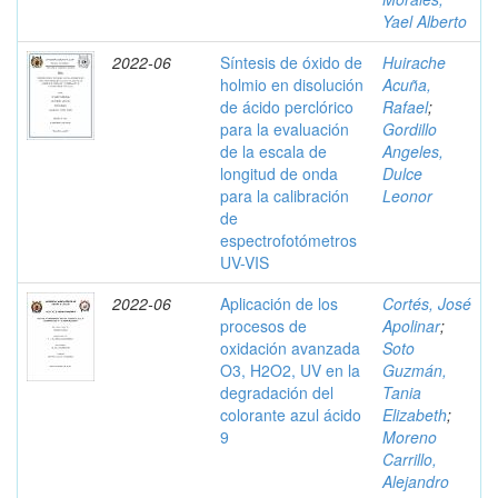
Yael Alberto
2022-06
Síntesis de óxido de
Huirache
holmio en disolución
Acuña,
de ácido perclórico
Rafael
;
para la evaluación
Gordillo
de la escala de
Angeles,
longitud de onda
Dulce
para la calibración
Leonor
de
espectrofotómetros
UV-VIS
2022-06
Aplicación de los
Cortés, José
procesos de
Apolinar
;
oxidación avanzada
Soto
O3, H2O2, UV en la
Guzmán,
degradación del
Tania
colorante azul ácido
Elizabeth
;
9
Moreno
Carrillo,
Alejandro