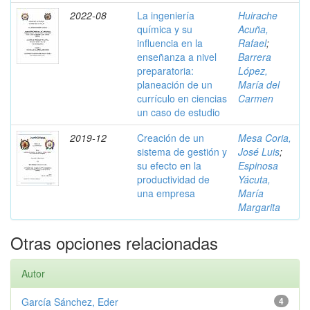
2022-08
La ingeniería
Huirache
química y su
Acuña,
influencia en la
Rafael
;
enseñanza a nivel
Barrera
preparatoria:
López,
planeación de un
María del
currículo en ciencias
Carmen
un caso de estudio
2019-12
Creación de un
Mesa Coria,
sistema de gestión y
José Luis
;
su efecto en la
Espinosa
productividad de
Yácuta,
una empresa
María
Margarita
Otras opciones relacionadas
Autor
García Sánchez, Eder
4