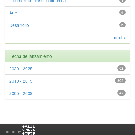
info:eu-repo/classification/cti/1
9
Arte
6
Desarrollo
6
next >
Fecha de lanzamiento
2020 - 2025
62
2010 - 2019
204
2005 - 2009
47
Theme by