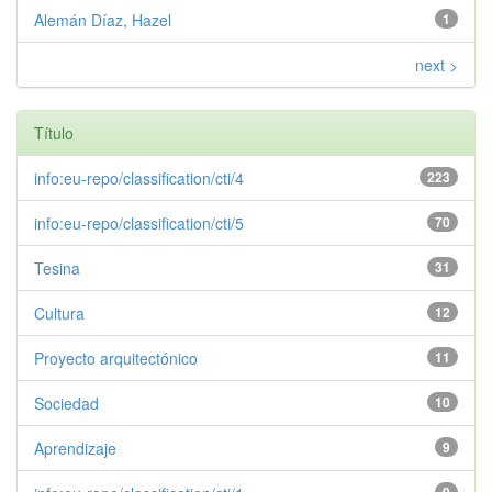
Alemán Díaz, Hazel
1
next >
Título
info:eu-repo/classification/cti/4
223
info:eu-repo/classification/cti/5
70
Tesina
31
Cultura
12
Proyecto arquitectónico
11
Sociedad
10
Aprendizaje
9