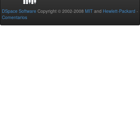
DSpace Software
Copyright © 2002-2008
MIT
and
Hewlett-Packard
-
Comentarios