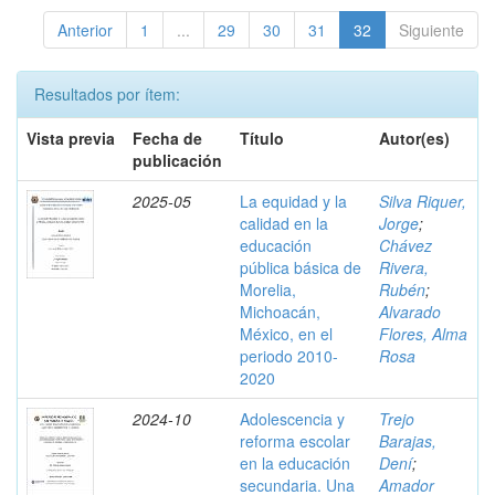
Anterior
1
...
29
30
31
32
Siguiente
Resultados por ítem:
Vista previa
Fecha de
Título
Autor(es)
publicación
2025-05
La equidad y la
Silva Riquer,
calidad en la
Jorge
;
educación
Chávez
pública básica de
Rivera,
Morelia,
Rubén
;
Michoacán,
Alvarado
México, en el
Flores, Alma
periodo 2010-
Rosa
2020
2024-10
Adolescencia y
Trejo
reforma escolar
Barajas,
en la educación
Dení
;
secundaria. Una
Amador