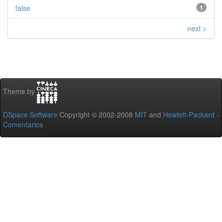
false
1
next >
Theme by
DSpace Software
Copyright © 2002-2008
MIT
and
Hewlett-Packard
-
Comentarios