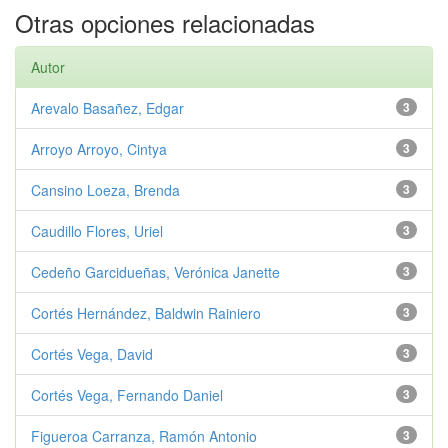
Otras opciones relacionadas
Autor
Arevalo Basañez, Edgar
3
Arroyo Arroyo, Cintya
3
Cansino Loeza, Brenda
3
Caudillo Flores, Uriel
3
Cedeño Garcidueñas, Verónica Janette
3
Cortés Hernández, Baldwin Rainiero
3
Cortés Vega, David
3
Cortés Vega, Fernando Daniel
3
Figueroa Carranza, Ramón Antonio
3