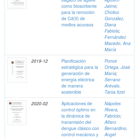
como biosorbente
Jaime
;
para la remoción
Cholico
de Cd(II) de
González,
medios acuosos
Diana
Fabiola
;
Fernández
Macedo, Ana
María
2019-12
Planificación
Ponce
estratégica para la
Ortega, José
generación de
María
;
energía eléctrica
Serrano
de manera
Arévalo,
sostenible
Tania Itzel
2020-02
Aplicaciones de
Nápoles
control óptimo en
Rivera,
la dinámica de
Fabricio
;
transmisión del
Alfaro
dengue clásico con
Bernardino,
control mecánico y
Angel