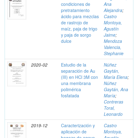
condiciones de
Ana
pretratamiento
Alejandra
;
ácido para mezclas
Castro
de rastrojo de
Montoya,
maíz, paja de trigo
Agustín
y paja de sorgo
Jaime
;
dulce
Mendoza
Valencia,
Stephanie
2020-02
Estudio de la
Núñez
separación de Au
Gaytán,
(III) en HCl 3M con
María Elena
;
una membrana
Núñez
polimérica
Gaytán, Ana
fosfatada
María
;
Contreras
Toral,
Leonardo
2019-12
Caracterización y
Castro
aplicación de
Montoya,
bagazo de agave
Agustín