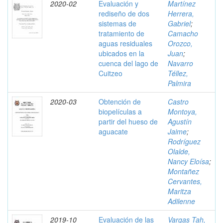
2020-02
Evaluación y
Martínez
rediseño de dos
Herrera,
sistemas de
Gabriel
;
tratamiento de
Camacho
aguas residuales
Orozco,
ubicados en la
Juan
;
cuenca del lago de
Navarro
Cuitzeo
Téllez,
Palmira
2020-03
Obtención de
Castro
biopelículas a
Montoya,
partir del hueso de
Agustín
aguacate
Jaime
;
Rodríguez
Olalde,
Nancy Eloísa
;
Montañez
Cervantes,
Maritza
Adilenne
2019-10
Evaluación de las
Vargas Tah,