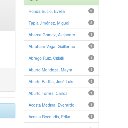
Ronda Bucio, Evelia
2
Tapia Jiménez, Miguel
2
Abarca Gómez, Alejandro
1
Abraham Vega, Guillermo
1
Abrego Ruiz, Citlalli
1
Aburto Mendoza, Mayra
1
Aburto Padilla, José Luis
1
Aburto Torres, Carlos
1
Acosta Medina, Everardo
1
Acosta Recendis, Erika
1