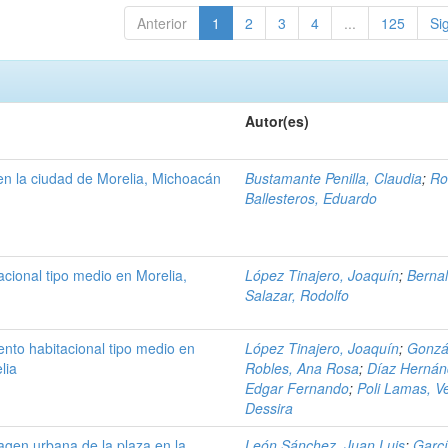
Anterior
1
2
3
4
...
125
Si
Autor(es)
en la ciudad de Morelia, Michoacán
Bustamante Penilla, Claudia
;
Ro
Ballesteros, Eduardo
cional tipo medio en Morelia,
López Tinajero, Joaquín
;
Berna
Salazar, Rodolfo
nto habitacional tipo medio en
López Tinajero, Joaquín
;
Gonzá
lia
Robles, Ana Rosa
;
Díaz Hernán
Edgar Fernando
;
Poli Lamas, Ve
Dessira
magen urbana de la plaza en la
León Sánchez, Juan Luis
;
Garc