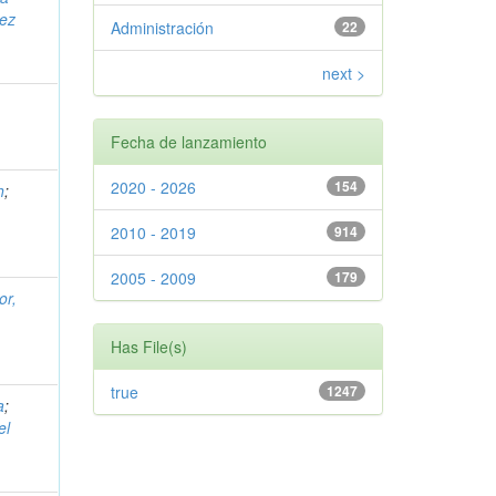
ez
Administración
22
next >
Fecha de lanzamiento
2020 - 2026
154
h
;
2010 - 2019
914
2005 - 2009
179
or,
Has File(s)
true
1247
a
;
el