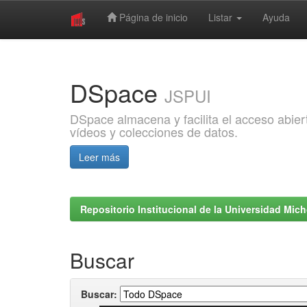
Página de inicio
Listar
Ayuda
Skip
navigation
DSpace
JSPUI
DSpace almacena y facilita el acceso abiert
vídeos y colecciones de datos.
Leer más
Repositorio Institucional de la Universidad Mi
Buscar
Buscar: