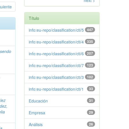
next >
guiente
Título
info:eu-repo/classification/cti/5
447
info:eu-repo/classification/cti/4
335
sendo
info:eu-repo/classification/cti/6
207
info:eu-repo/classification/cti/7
123
info:eu-repo/classification/cti/3
102
l
info:eu-repo/classification/cti/1
33
lez
Educación
31
dez,
lia
Empresa
29
Análisis
26
ía