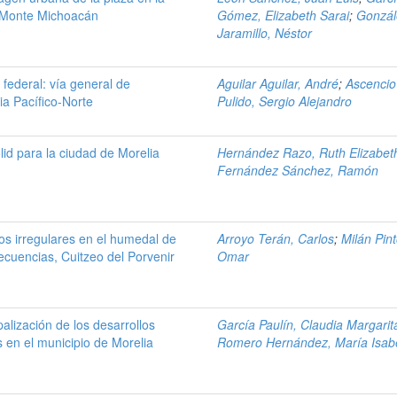
l Monte Michoacán
Gómez, Elizabeth Sarai
;
Gonzál
Jaramillo, Néstor
 federal: vía general de
Aguilar Aguilar, André
;
Ascencio
ia Pacífico-Norte
Pulido, Sergio Alejandro
id para la ciudad de Morelia
Hernández Razo, Ruth Elizabet
Fernández Sánchez, Ramón
s irregulares en el humedal de
Arroyo Terán, Carlos
;
Milán Pint
ecuencias, Cuitzeo del Porvenir
Omar
alización de los desarrollos
García Paulín, Claudia Margarit
 en el municipio de Morelia
Romero Hernández, María Isab