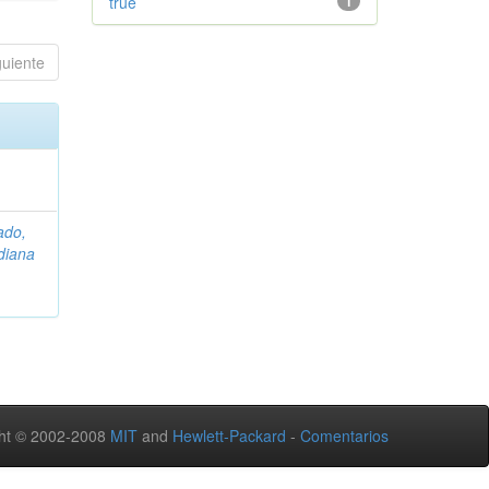
true
1
guiente
ado,
diana
ht © 2002-2008
MIT
and
Hewlett-Packard
-
Comentarios