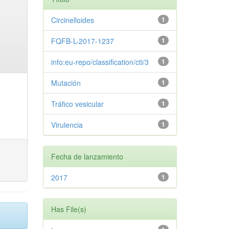
Circinelloides
1
FQFB-L-2017-1237
1
info:eu-repo/classification/cti/3
1
Mutación
1
Tráfico vesicular
1
Virulencia
1
Fecha de lanzamiento
2017
1
Has File(s)