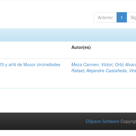
Anterior
1
Si
Autor(es)
f3 y arf4 de Mucor circinellodes
Meza Carmen, Víctor
;
Ortiz Alvar
Rafael
;
Alejandre Castañeda, Viri
DSpace Software
Copyrig