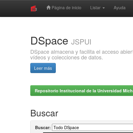
Página de inicio
Listar
Ayuda
Skip
navigation
DSpace
JSPUI
DSpace almacena y facilita el acceso abiert
vídeos y colecciones de datos.
Leer más
Repositorio Institucional de la Universidad Mi
Buscar
Buscar: