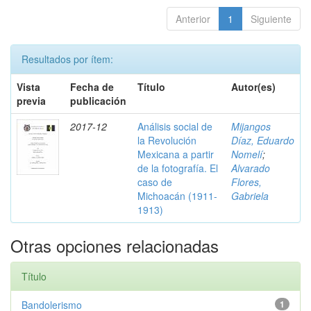
Anterior
1
Siguiente
Resultados por ítem:
Vista
Fecha de
Título
Autor(es)
previa
publicación
2017-12
Análisis social de
Mijangos
la Revolución
Díaz, Eduardo
Mexicana a partir
Nomelí
;
de la fotografía. El
Alvarado
caso de
Flores,
Michoacán (1911-
Gabriela
1913)
Otras opciones relacionadas
Título
Bandolerismo
1