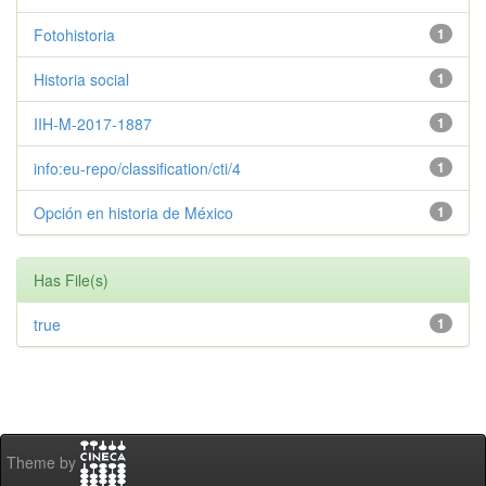
Fotohistoria
1
Historia social
1
IIH-M-2017-1887
1
info:eu-repo/classification/cti/4
1
Opción en historia de México
1
Has File(s)
true
1
Theme by