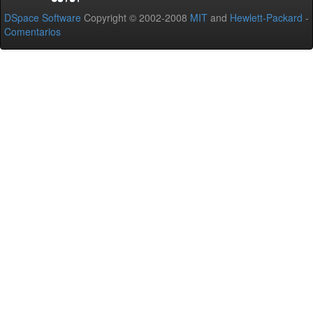
DSpace Software
Copyright © 2002-2008
MIT
and
Hewlett-Packard
-
Comentarios