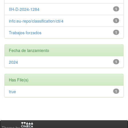
IIH-D-2024-1284
1
info:eu-repo/classification/cti/4
1
Trabajos forzados
1
Fecha de lanzamiento
2024
1
Has File(s)
true
1
Theme by