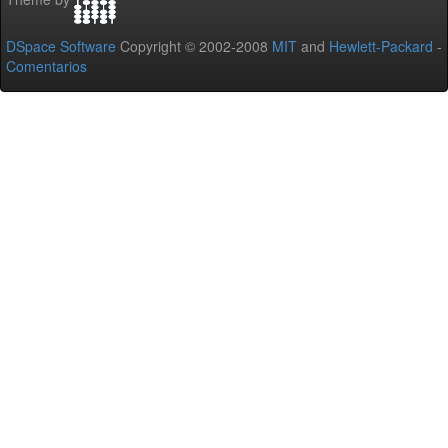
DSpace Software
Copyright © 2002-2008
MIT
and
Hewlett-Packard
-
Comentarios