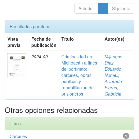
Anterior
1
Siguiente
Resultados por ítem:
Vista
Fecha de
Título
Autor(es)
previa
publicación
2024-09
Criminalidad en
Mijangos
Michoacán a fines
Díaz,
del porfiriato:
Eduardo
cárceles, obras
Nomeli
;
públicas y
Alvarado
rehabilitación de
Flores,
prisioneros
Gabriela
Otras opciones relacionadas
Título
Cárceles
1