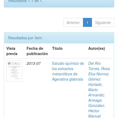
Resultados 1-1 de 1.
Anterior
1
Siguiente
Resultados por ítem:
Vista
Fecha de
Título
Autor(es)
previa
publicación
2013-07
Estudio químico de
Del Río
los extractos
Torres, Rosa
metanólicos de
Elva Norma
;
Ageratina glabrata
Gómez
Hurtado,
Mario
Armando
;
Arreaga
González,
Héctor
Manuel