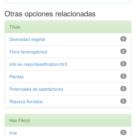
Otras opciones relacionadas
Título
Diversidad vegetal
1
Flora fanerogámica
1
info:eu-repo/classification/cti/3
1
Plantas
1
Potenciales de satisfactores
1
Riqueza florística
1
Has File(s)
true
1