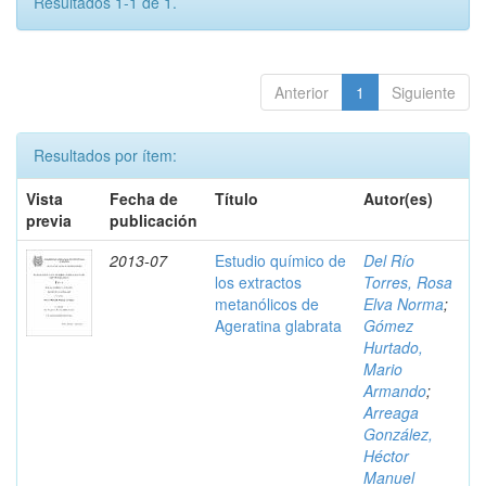
Resultados 1-1 de 1.
Anterior
1
Siguiente
Resultados por ítem:
Vista
Fecha de
Título
Autor(es)
previa
publicación
2013-07
Estudio químico de
Del Río
los extractos
Torres, Rosa
metanólicos de
Elva Norma
;
Ageratina glabrata
Gómez
Hurtado,
Mario
Armando
;
Arreaga
González,
Héctor
Manuel