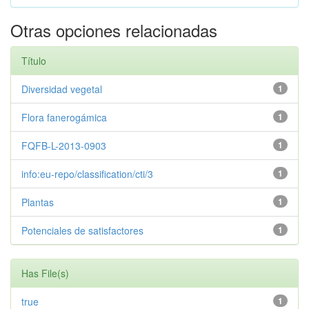
Otras opciones relacionadas
Título
Diversidad vegetal
1
Flora fanerogámica
1
FQFB-L-2013-0903
1
info:eu-repo/classification/cti/3
1
Plantas
1
Potenciales de satisfactores
1
Has File(s)
true
1