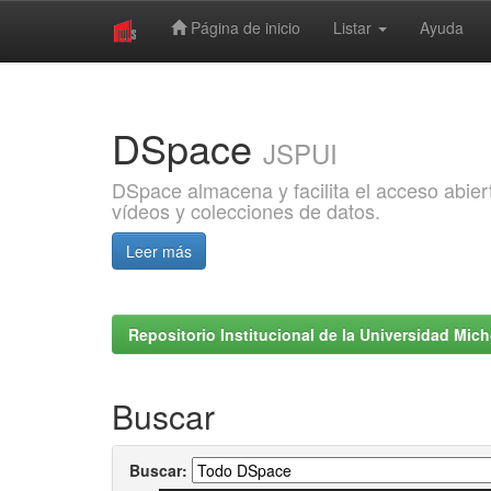
Página de inicio
Listar
Ayuda
Skip
navigation
DSpace
JSPUI
DSpace almacena y facilita el acceso abiert
vídeos y colecciones de datos.
Leer más
Repositorio Institucional de la Universidad Mi
Buscar
Buscar: