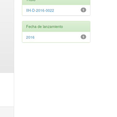
IIH-D-2016-0022
1
Fecha de lanzamiento
2016
1