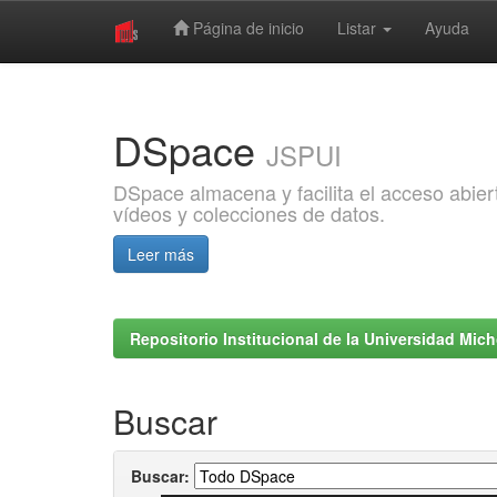
Página de inicio
Listar
Ayuda
Skip
navigation
DSpace
JSPUI
DSpace almacena y facilita el acceso abiert
vídeos y colecciones de datos.
Leer más
Repositorio Institucional de la Universidad Mi
Buscar
Buscar: