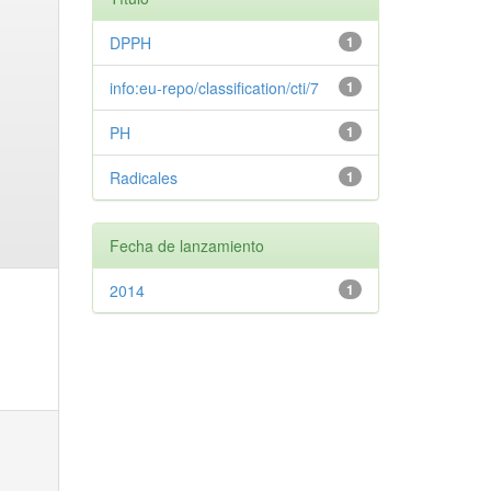
DPPH
1
info:eu-repo/classification/cti/7
1
PH
1
Radicales
1
Fecha de lanzamiento
2014
1