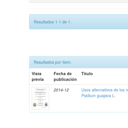
Resultados 1-1 de 1.
Resultados por ítem:
Vista
Fecha de
Título
previa
publicación
2014-12
Usos alternativos de los 
Psidium guajava L.