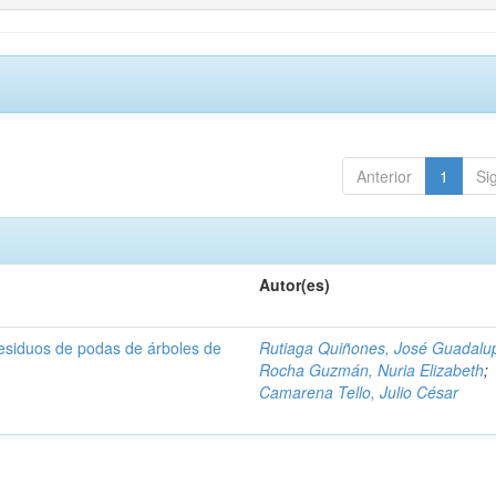
Anterior
1
Si
Autor(es)
residuos de podas de árboles de
Rutiaga Quiñones, José Guadalu
Rocha Guzmán, Nuria Elizabeth
;
Camarena Tello, Julio César