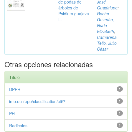
de podas de
José
árboles de
Guadalupe
;
Psidium guajava
Rocha
L.
Guzmán,
Nuria
Elizabeth
;
Camarena
Tello, Julio
César
Otras opciones relacionadas
Título
DPPH
1
info:eu-repo/classification/cti/7
1
PH
1
Radicales
1