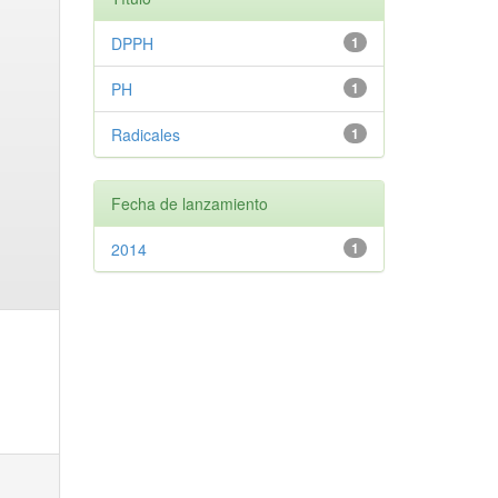
DPPH
1
PH
1
Radicales
1
Fecha de lanzamiento
2014
1