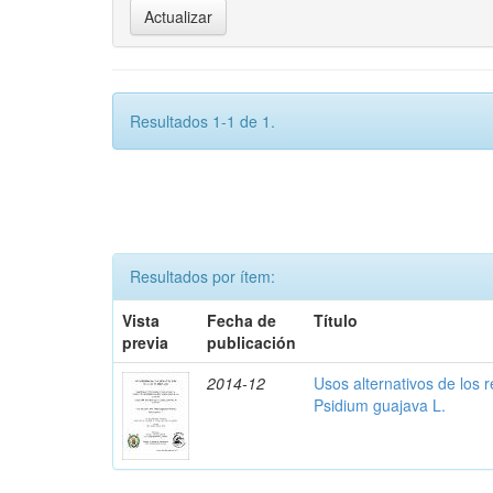
Resultados 1-1 de 1.
Resultados por ítem:
Vista
Fecha de
Título
previa
publicación
2014-12
Usos alternativos de los 
Psidium guajava L.