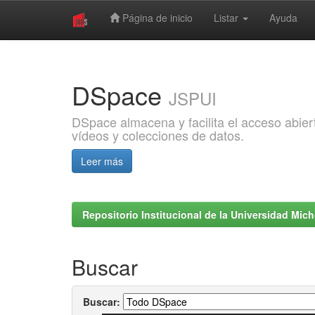
Página de inicio
Listar
Ayuda
Skip
navigation
DSpace
JSPUI
DSpace almacena y facilita el acceso abiert
vídeos y colecciones de datos.
Leer más
Repositorio Institucional de la Universidad Mi
Buscar
Buscar: