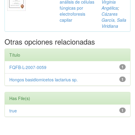
análisis de células
Virginia
fúngicas por
Angélica
;
electroforesis
Cázares
capilar
García, Saila
Viridiana
Otras opciones relacionadas
Título
FQFB-L-2007-0059
1
Hongos basidiomicetos lactarius sp.
1
Has File(s)
true
1