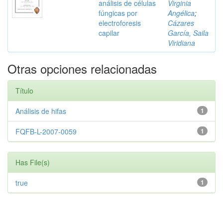
análisis de células
Virginia
fúngicas por
Angélica
;
electroforesis
Cázares
capilar
García, Saila
Viridiana
Otras opciones relacionadas
Título
Análisis de hifas
1
FQFB-L-2007-0059
1
Has File(s)
true
1