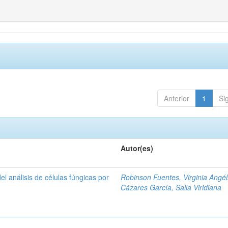
Anterior
1
Si
Autor(es)
del análisis de células fúngicas por
Robinson Fuentes, Virginia Angél
Cázares García, Saila Viridiana