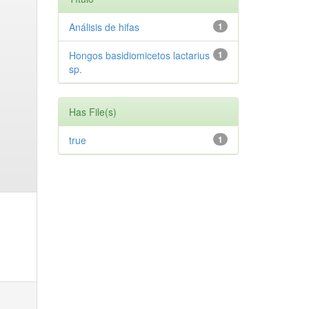
Análisis de hifas
1
Hongos basidiomicetos lactarius
1
sp.
Has File(s)
true
1