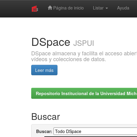
Página de inicio
Listar
Ayuda
Skip
navigation
DSpace
JSPUI
DSpace almacena y facilita el acceso abiert
vídeos y colecciones de datos.
Leer más
Repositorio Institucional de la Universidad Mi
Buscar
Buscar: