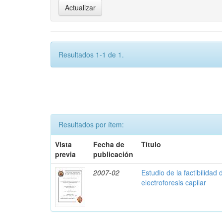
Resultados 1-1 de 1.
Resultados por ítem:
Vista
Fecha de
Título
previa
publicación
2007-02
Estudio de la factibilidad 
electroforesis capilar