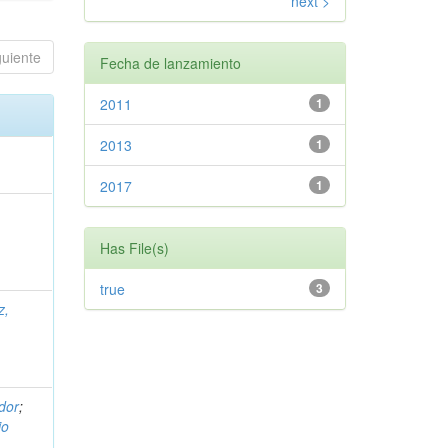
next >
guiente
Fecha de lanzamiento
2011
1
2013
1
2017
1
Has File(s)
true
3
z,
dor
;
io