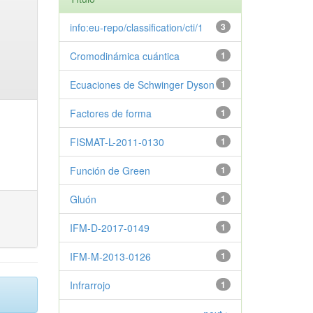
info:eu-repo/classification/cti/1
3
Cromodinámica cuántica
1
Ecuaciones de Schwinger Dyson
1
Factores de forma
1
FISMAT-L-2011-0130
1
Función de Green
1
Gluón
1
IFM-D-2017-0149
1
IFM-M-2013-0126
1
Infrarrojo
1