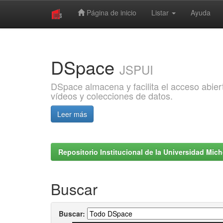
Página de inicio
Listar
Ayuda
Skip
navigation
DSpace
JSPUI
DSpace almacena y facilita el acceso abiert
vídeos y colecciones de datos.
Leer más
Repositorio Institucional de la Universidad Mi
Buscar
Buscar: