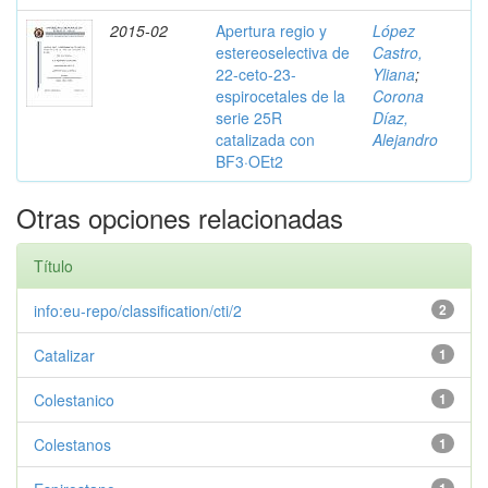
2015-02
Apertura regio y
López
estereoselectiva de
Castro,
22-ceto-23-
Yliana
;
espirocetales de la
Corona
serie 25R
Díaz,
catalizada con
Alejandro
BF3·OEt2
Otras opciones relacionadas
Título
info:eu-repo/classification/cti/2
2
Catalizar
1
Colestanico
1
Colestanos
1