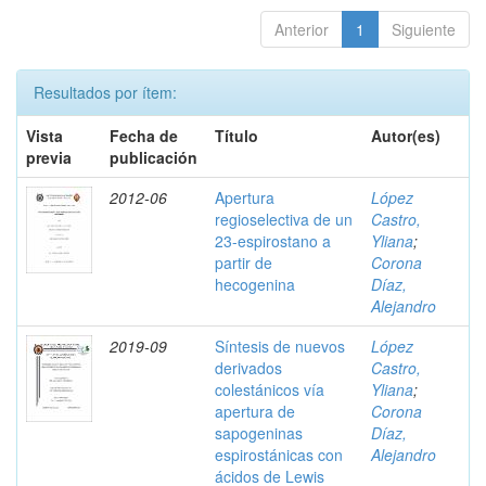
Anterior
1
Siguiente
Resultados por ítem:
Vista
Fecha de
Título
Autor(es)
previa
publicación
2012-06
Apertura
López
regioselectiva de un
Castro,
23-espirostano a
Yliana
;
partir de
Corona
hecogenina
Díaz,
Alejandro
2019-09
Síntesis de nuevos
López
derivados
Castro,
colestánicos vía
Yliana
;
apertura de
Corona
sapogeninas
Díaz,
espirostánicas con
Alejandro
ácidos de Lewis