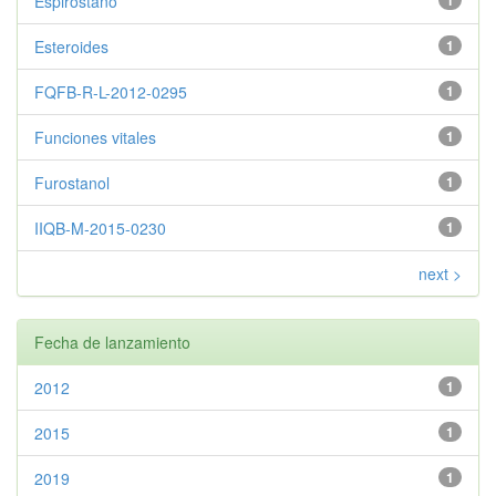
Espirostano
1
Esteroides
1
FQFB-R-L-2012-0295
1
Funciones vitales
1
Furostanol
1
IIQB-M-2015-0230
1
next >
Fecha de lanzamiento
2012
1
2015
1
2019
1