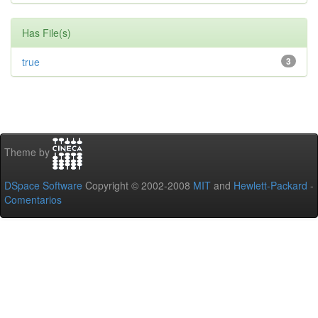
Has File(s)
true
3
Theme by
DSpace Software
Copyright © 2002-2008
MIT
and
Hewlett-Packard
-
Comentarios