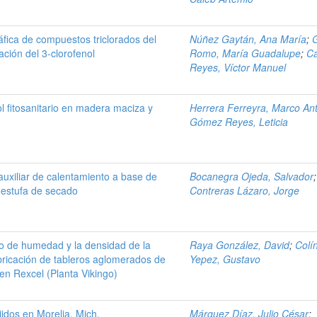
fica de compuestos triclorados del
Núñez Gaytán, Ana María
;
ración del 3-clorofenol
Romo, María Guadalupe
;
C
Reyes, Víctor Manuel
l fitosanitario en madera maciza y
Herrera Ferreyra, Marco An
Gómez Reyes, Leticia
auxiliar de calentamiento a base de
Bocanegra Ojeda, Salvador
;
 estufa de secado
Contreras Lázaro, Jorge
do de humedad y la densidad de la
Raya González, David
;
Colí
bricación de tableros aglomerados de
Yepez, Gustavo
en Rexcel (Planta Vikingo)
idos en Morelia, Mich.
Márquez Díaz, Julio César
;