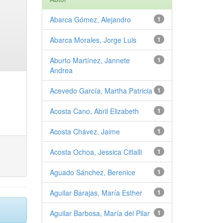
Abarca Gómez, Alejandro
1
Abarca Morales, Jorge Luis
1
Aburto Martínez, Jannete
1
Andrea
Acevedo García, Martha Patricia
1
Acosta Cano, Abril Elizabeth
1
Acosta Chávez, Jaime
1
Acosta Ochoa, Jessica Citlalli
1
Aguado Sánchez, Berenice
1
Aguilar Barajas, María Esther
1
Aguilar Barbosa, María del Pilar
1