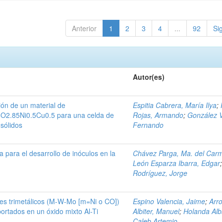
Anterior
1
2
3
4
...
92
Si
Autor(es)
ción de un material de
Espitia Cabrera, María Ilya
;
O2.85Ni0.5Cu0.5 para una celda de
Rojas, Armando
;
González V
sólidos
Fernando
a para el desarrollo de inóculos en la
Chávez Parga, Ma. del Car
León Esparza Ibarra, Edgar
Rodríguez, Jorge
res trimetálicos (M-W-Mo [m=Ni o CO])
Espino Valencia, Jaime
;
Arr
ortados en un óxido mixto Al-Ti
Albiter, Manuel
;
Holanda Alb
Caleb Artemio