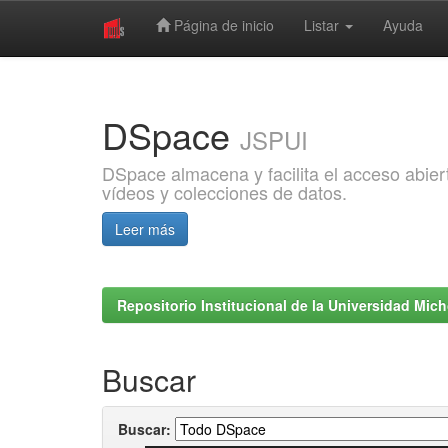
Página de inicio
Listar
Ayuda
Skip
navigation
DSpace
JSPUI
DSpace almacena y facilita el acceso abiert
vídeos y colecciones de datos.
Leer más
Repositorio Institucional de la Universidad Mi
Buscar
Buscar: