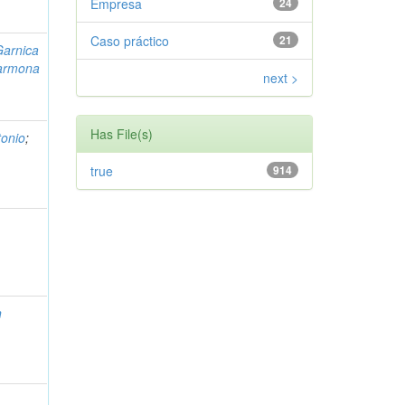
Empresa
24
Caso práctico
21
Garnica
armona
next >
Has File(s)
tonio
;
true
914
n