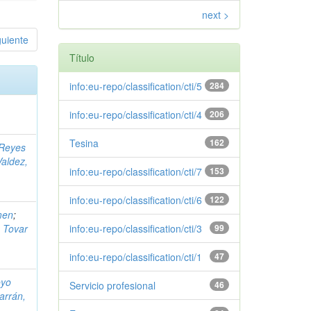
next >
guiente
Título
info:eu-repo/classification/cti/5
284
info:eu-repo/classification/cti/4
206
Tesina
162
Reyes
aldez,
info:eu-repo/classification/cti/7
153
info:eu-repo/classification/cti/6
122
men
;
;
Tovar
info:eu-repo/classification/cti/3
99
info:eu-repo/classification/cti/1
47
oyo
Servicio profesional
46
arrán,