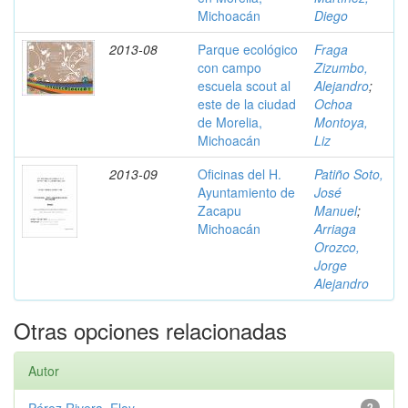
Michoacán
Diego
2013-08
Parque ecológico
Fraga
con campo
Zizumbo,
escuela scout al
Alejandro
;
este de la ciudad
Ochoa
de Morelia,
Montoya,
Michoacán
Liz
2013-09
Oficinas del H.
Patiño Soto,
Ayuntamiento de
José
Zacapu
Manuel
;
Michoacán
Arriaga
Orozco,
Jorge
Alejandro
Otras opciones relacionadas
Autor
2