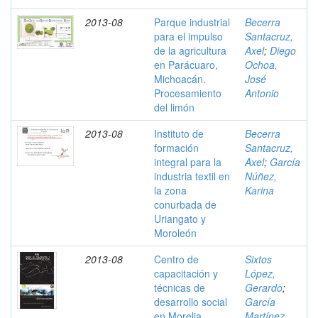
2013-08
Parque industrial
Becerra
para el impulso
Santacruz,
de la agricultura
Axel
;
Diego
en Parácuaro,
Ochoa,
Michoacán.
José
Procesamiento
Antonio
del limón
2013-08
Instituto de
Becerra
formación
Santacruz,
integral para la
Axel
;
García
industria textil en
Núñez,
la zona
Karina
conurbada de
Uriangato y
Moroleón
2013-08
Centro de
Sixtos
capacitación y
López,
técnicas de
Gerardo
;
desarrollo social
García
en Morelia,
Martínez,