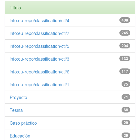
Título
info:eu-repo/classification/cti/4
408
info:eu-repo/classification/cti/7
245
info:eu-repo/classification/cti/5
204
info:eu-repo/classification/cti/3
133
info:eu-repo/classification/cti/6
117
info:eu-repo/classification/cti/1
75
Proyecto
71
Tesina
68
Caso práctico
29
Educación
29