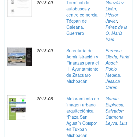
2013-09
Terminal de
González
autobuses y
Licón,
centro comercial
Héctor
Técpan de
Javier
;
Galeana,
Pérez de la
Guerrero
O, María
Iraís
2013-09
Secretaría de
Barbosa
Administración y
Ojeda, Farid
Finanzas para el
Abdel
;
H. Ayuntamiento
Rubio
de Zitácuaro
Medina,
Michoacán
Jessica
Caren
2013-08
Mejoramiento de
García
imagen urbano
Espinosa,
arquitectónica
Salvador
;
"Plaza San
Carmona
Agustín Obispo"
Leyva, Luis
en Tuxpan
Michoacán