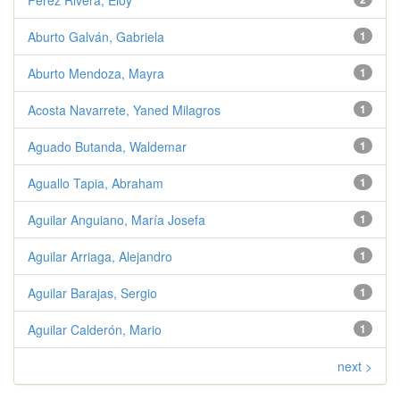
Pérez Rivera, Eloy
Aburto Galván, Gabriela
1
Aburto Mendoza, Mayra
1
Acosta Navarrete, Yaned Milagros
1
Aguado Butanda, Waldemar
1
Aguallo Tapia, Abraham
1
Aguilar Anguiano, María Josefa
1
Aguilar Arriaga, Alejandro
1
Aguilar Barajas, Sergio
1
Aguilar Calderón, Mario
1
next >