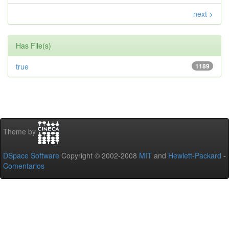
next >
Has File(s)
true
1189
Theme by
DSpace Software
Copyright © 2002-2008
MIT
and
Hewlett-Packard
-
Comentarios