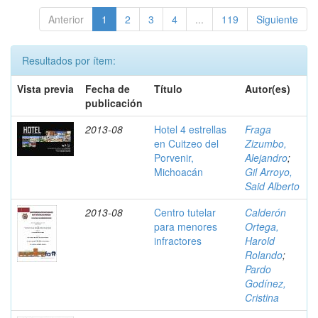
Anterior
1
2
3
4
...
119
Siguiente
Resultados por ítem:
Vista previa
Fecha de
Título
Autor(es)
publicación
2013-08
Hotel 4 estrellas
Fraga
en Cuitzeo del
Zizumbo,
Porvenir,
Alejandro
;
Michoacán
Gil Arroyo,
Said Alberto
2013-08
Centro tutelar
Calderón
para menores
Ortega,
infractores
Harold
Rolando
;
Pardo
Godínez,
Cristina