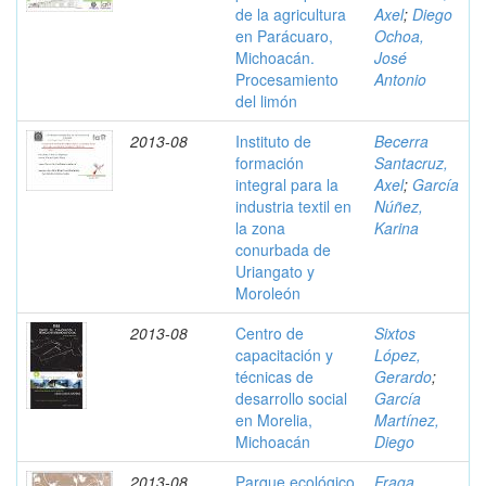
de la agricultura
Axel
;
Diego
en Parácuaro,
Ochoa,
Michoacán.
José
Procesamiento
Antonio
del limón
2013-08
Instituto de
Becerra
formación
Santacruz,
integral para la
Axel
;
García
industria textil en
Núñez,
la zona
Karina
conurbada de
Uriangato y
Moroleón
2013-08
Centro de
Sixtos
capacitación y
López,
técnicas de
Gerardo
;
desarrollo social
García
en Morelia,
Martínez,
Michoacán
Diego
2013-08
Parque ecológico
Fraga