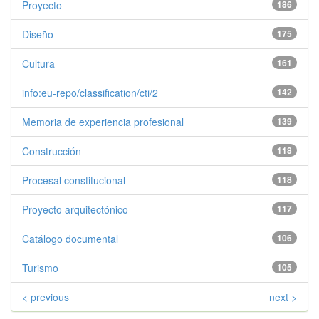
Proyecto
186
Diseño
175
Cultura
161
info:eu-repo/classification/cti/2
142
Memoria de experiencia profesional
139
Construcción
118
Procesal constitucional
118
Proyecto arquitectónico
117
Catálogo documental
106
Turismo
105
< previous
next >