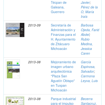
Técpan de
Javier
;
Galeana,
Pérez de la
Guerrero
O, María
Iraís
2013-09
Secretaría de
Barbosa
Administración y
Ojeda, Farid
Finanzas para el
Abdel
;
H. Ayuntamiento
Rubio
de Zitácuaro
Medina,
Michoacán
Jessica
Caren
2013-08
Mejoramiento de
García
imagen urbano
Espinosa,
arquitectónica
Salvador
;
"Plaza San
Carmona
Agustín Obispo"
Leyva, Luis
en Tuxpan
Michoacán
2013-08
Parque industrial
Becerra
para el impulso
Santacruz,