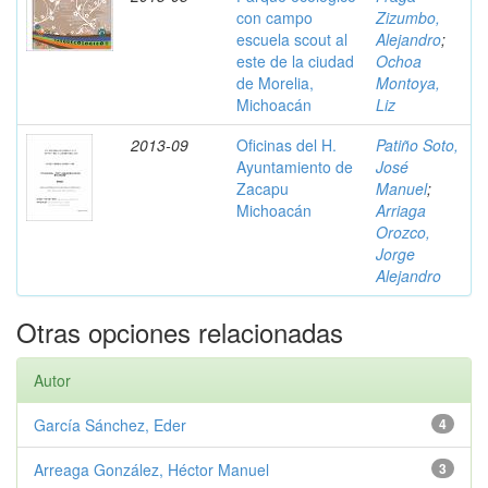
con campo
Zizumbo,
escuela scout al
Alejandro
;
este de la ciudad
Ochoa
de Morelia,
Montoya,
Michoacán
Liz
2013-09
Oficinas del H.
Patiño Soto,
Ayuntamiento de
José
Zacapu
Manuel
;
Michoacán
Arriaga
Orozco,
Jorge
Alejandro
Otras opciones relacionadas
Autor
García Sánchez, Eder
4
Arreaga González, Héctor Manuel
3