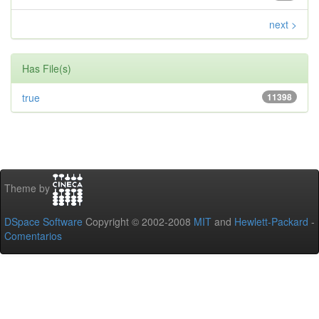
next >
Has File(s)
true
11398
Theme by
DSpace Software
Copyright © 2002-2008
MIT
and
Hewlett-Packard
-
Comentarios