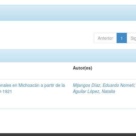
Anterior
1
Si
Autor(es)
nales en Michoacán a partir de la
Mijangos Díaz, Eduardo Nomelí
;
0-1921
Aguilar López, Natalia