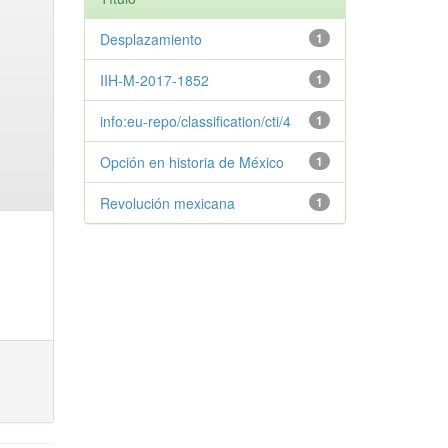
Desplazamiento
1
IIH-M-2017-1852
1
info:eu-repo/classification/cti/4
1
Opción en historia de México
1
Revolución mexicana
1