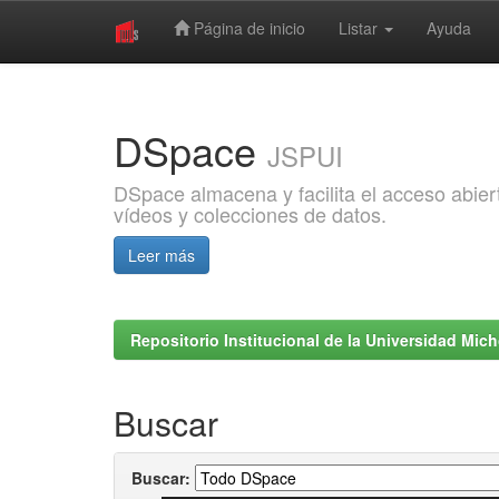
Página de inicio
Listar
Ayuda
Skip
navigation
DSpace
JSPUI
DSpace almacena y facilita el acceso abiert
vídeos y colecciones de datos.
Leer más
Repositorio Institucional de la Universidad Mi
Buscar
Buscar: