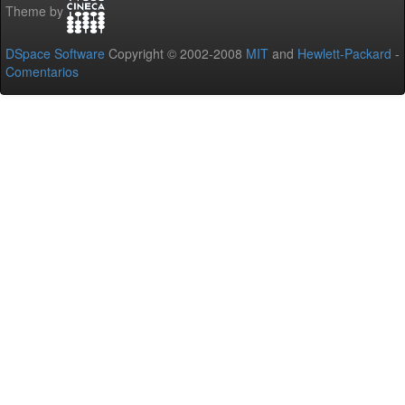
Theme by
DSpace Software
Copyright © 2002-2008
MIT
and
Hewlett-Packard
-
Comentarios