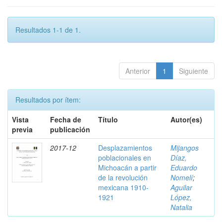
Resultados 1-1 de 1.
Anterior
1
Siguiente
Resultados por ítem:
Vista
Fecha de
Título
Autor(es)
previa
publicación
2017-12
Desplazamientos
Mijangos
poblacionales en
Díaz,
Michoacán a partir
Eduardo
de la revolución
Nomelí
;
mexicana 1910-
Aguilar
1921
López,
Natalia