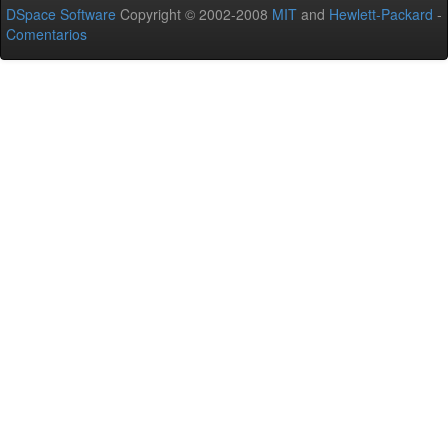
DSpace Software
Copyright © 2002-2008
MIT
and
Hewlett-Packard
-
Comentarios