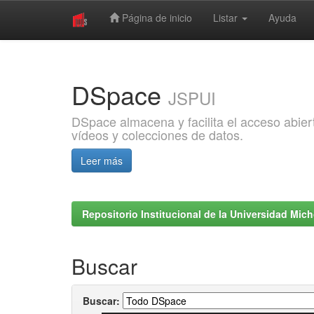
Página de inicio
Listar
Ayuda
Skip
navigation
DSpace
JSPUI
DSpace almacena y facilita el acceso abiert
vídeos y colecciones de datos.
Leer más
Repositorio Institucional de la Universidad Mi
Buscar
Buscar: