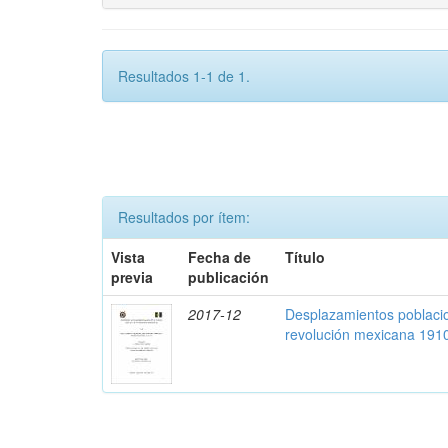
Resultados 1-1 de 1.
Resultados por ítem:
Vista
Fecha de
Título
previa
publicación
2017-12
Desplazamientos poblacio
revolución mexicana 191