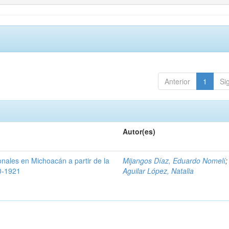
Anterior
1
Si
Autor(es)
nales en Michoacán a partir de la
Mijangos Díaz, Eduardo Nomelí
;
0-1921
Aguilar López, Natalia