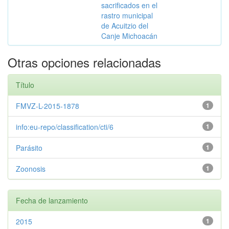
sacrificados en el
rastro municipal
de Acuitzio del
Canje Michoacán
Otras opciones relacionadas
Título
FMVZ-L-2015-1878
1
info:eu-repo/classification/cti/6
1
Parásito
1
Zoonosis
1
Fecha de lanzamiento
2015
1