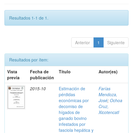
Resultados 1-1 de 1.
Anterior
1
Siguiente
Resultados por ítem:
Vista
Fecha de
Título
Autor(es)
previa
publicación
2015-10
Estimación de
Farías
pérdidas
Mendoza,
económicas por
José
;
Ochoa
decomiso de
Cruz,
hígados de
Xicotencatl
ganado bovino
infestados por
fasciola hepática y