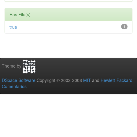
Has File(s)
true
1
Theme by
DSpace Software
Copyright © 2002-2008
MIT
and
Hewlett-Packard
-
Comentarios