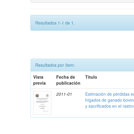
Resultados 1-1 de 1.
Resultados por ítem:
Vista
Fecha de
Título
previa
publicación
2011-01
Estimación de pérdidas 
hígados de ganado bovino
y sacrificados en el rastr