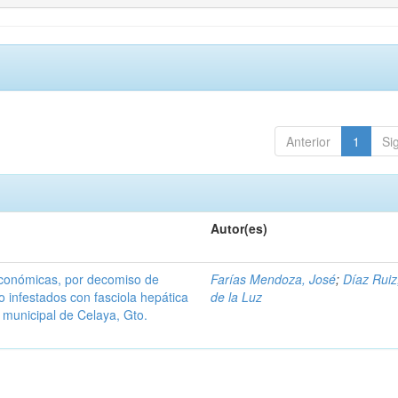
Anterior
1
Si
Autor(es)
económicas, por decomiso de
Farías Mendoza, José
;
Díaz Ruiz
 infestados con fasciola hepática
de la Luz
o municipal de Celaya, Gto.