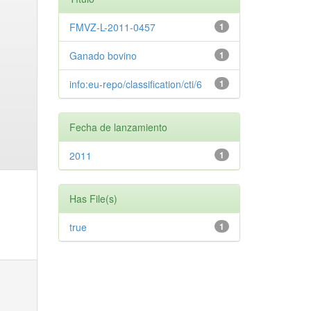
FMVZ-L-2011-0457
1
Ganado bovino
1
info:eu-repo/classification/cti/6
1
Fecha de lanzamiento
2011
1
Has File(s)
true
1