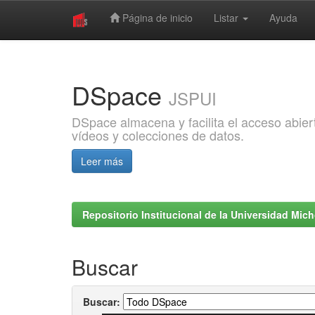
Página de inicio
Listar
Ayuda
Skip
navigation
DSpace
JSPUI
DSpace almacena y facilita el acceso abiert
vídeos y colecciones de datos.
Leer más
Repositorio Institucional de la Universidad Mi
Buscar
Buscar: