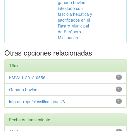
ganado bovino
infestado con
fasciola hepática y
sacrificados en el
Rastro Municipal
de Purépero,
Michoacán
Otras opciones relacionadas
Título
FMVZ-L-2012-0556
1
Ganado bovino
1
info:eu-repo/classification/cti/6
1
Fecha de lanzamiento