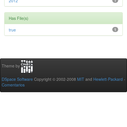
2012
1
Has File(s)
true
1
Theme by
DSpace Software
Copyright © 2002-2008
MIT
and
Hewlett-Packard
-
Comentarios