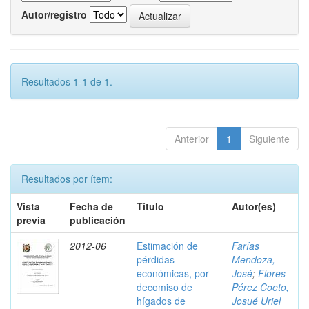
Autor/registro
Resultados 1-1 de 1.
Anterior
1
Siguiente
Resultados por ítem:
Vista
Fecha de
Título
Autor(es)
previa
publicación
2012-06
Estimación de
Farías
pérdidas
Mendoza,
económicas, por
José
;
Flores
decomiso de
Pérez Coeto,
hígados de
Josué Uriel