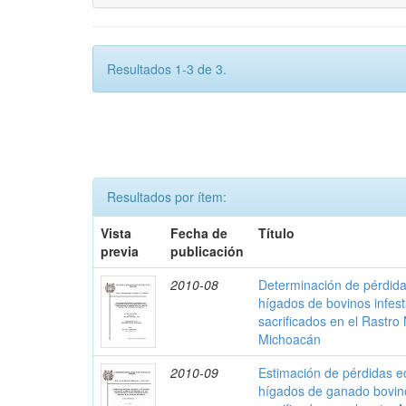
Resultados 1-3 de 3.
Resultados por ítem:
Vista
Fecha de
Título
previa
publicación
2010-08
Determinación de pérdid
hígados de bovinos infest
sacrificados en el Rastro
Michoacán
2010-09
Estimación de pérdidas 
hígados de ganado bovino 