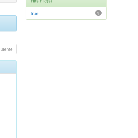
Has File(s)
true
3
guiente