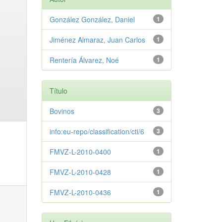
González González, Daniel
1
Jiménez Almaraz, Juan Carlos
1
Rentería Álvarez, Noé
1
Título
Bovinos
3
info:eu-repo/classification/cti/6
3
FMVZ-L-2010-0400
1
FMVZ-L-2010-0428
1
FMVZ-L-2010-0436
1