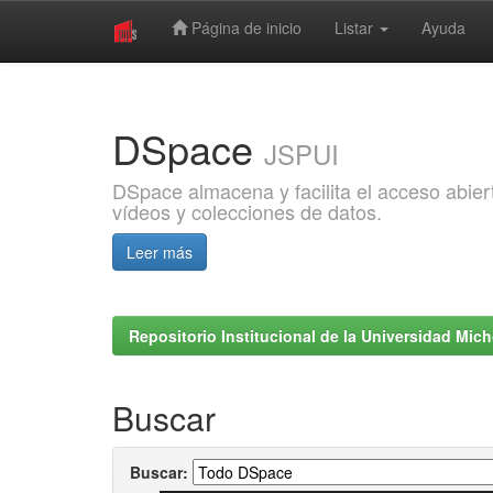
Página de inicio
Listar
Ayuda
Skip
navigation
DSpace
JSPUI
DSpace almacena y facilita el acceso abiert
vídeos y colecciones de datos.
Leer más
Repositorio Institucional de la Universidad Mi
Buscar
Buscar: