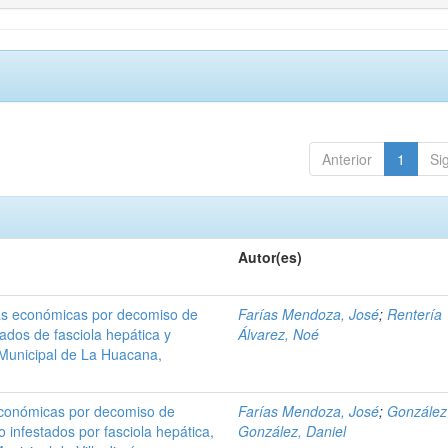
Anterior
1
Si
Autor(es)
as económicas por decomiso de
Farías Mendoza, José
;
Rentería
ados de fasciola hepática y
Álvarez, Noé
 Municipal de La Huacana,
económicas por decomiso de
Farías Mendoza, José
;
González
infestados por fasciola hepática,
González, Daniel