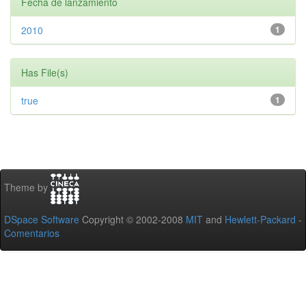
Fecha de lanzamiento
2010
1
Has File(s)
true
1
Theme by
DSpace Software
Copyright © 2002-2008
MIT
and
Hewlett-Packard
-
Comentarios