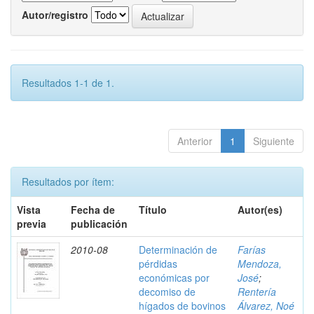
Autor/registro
Resultados 1-1 de 1.
Anterior
1
Siguiente
Resultados por ítem:
Vista
Fecha de
Título
Autor(es)
previa
publicación
2010-08
Determinación de
Farías
pérdidas
Mendoza,
económicas por
José
;
decomiso de
Rentería
hígados de bovinos
Álvarez, Noé