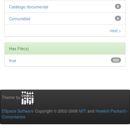
Catálogo documental
9
Comunidad
9
next >
Has File(s)
true
365
Theme by
DSpace Software
Copyright © 2002-2008
MIT
and
Hewlett-Packard
-
Comentarios