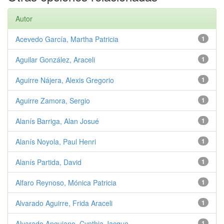
Autor
Acevedo García, Martha Patricia
1
Aguilar González, Araceli
1
Aguirre Nájera, Alexis Gregorio
1
Aguirre Zamora, Sergio
1
Alanís Barriga, Alan Josué
1
Alanís Noyola, Paul Henri
1
Alanís Partida, David
1
Alfaro Reynoso, Mónica Patricia
1
Alvarado Aguirre, Frida Araceli
1
Alvarado Anguiano, Cynthia Jacque...
1