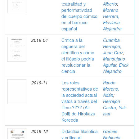
teatralidad y
Alberto
;
performatividad
Moreno
del cuerpo cómico
Herrera,
en el barroco
Flaviana
español
Alejandra
2019-04
Crítica a la
Cuamba
ceguera del
Herrejón,
científico y cómo
Juan Cruz
;
el filósofo podría
Mandujano
revolucionar la
Aguilar, Erick
ciencia
Alejandro
2019-11
Los roles
Pando
representativos de
Moreno,
la sociedad actual
Adán
;
vistos a través del
Herrejón
filme ???? (Air
Castro, Yair
Doll) de Hirokazu
Isaí
Koreeda
2019-12
Didáctica filosófica
Garcés
y crítica al
Noblecía,