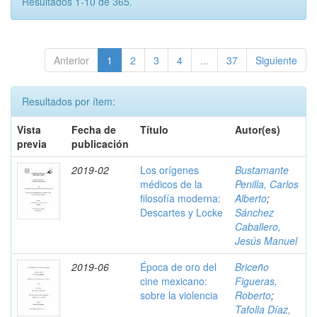
Resultados 1-10 de 365.
Anterior
1
2
3
4
...
37
Siguiente
Resultados por ítem:
Vista
Fecha de
Título
Autor(es)
previa
publicación
2019-02
Los orígenes
Bustamante
médicos de la
Penilla, Carlos
filosofía moderna:
Alberto
;
Descartes y Locke
Sánchez
Caballero,
Jesús Manuel
2019-06
Época de oro del
Briceño
cine mexicano:
Figueras,
sobre la violencia
Roberto
;
Tafolla Díaz,