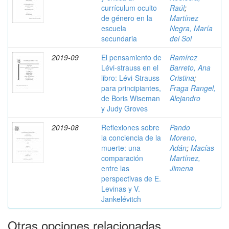
currículum oculto
Raúl
;
de género en la
Martínez
escuela
Negra, María
secundaria
del Sol
2019-09
El pensamiento de
Ramírez
Lévi-strauss en el
Barreto, Ana
libro: Lévi-Strauss
Cristina
;
para principiantes,
Fraga Rangel,
de Boris Wiseman
Alejandro
y Judy Groves
2019-08
Reflexiones sobre
Pando
la conciencia de la
Moreno,
muerte: una
Adán
;
Macías
comparación
Martínez,
entre las
Jimena
perspectivas de E.
Levinas y V.
Jankelévitch
Otras opciones relacionadas